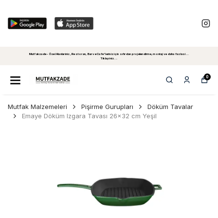
Mutfakzade - Özel Alanlariniz, Restoran, Bar ve Cafe'leriniz için sıfırdan projelendirme, montaj ve daha fazlasi...
Tiklayiniz...
0
Mutfak Malzemeleri
Pişirme Gurupları
Döküm Tavalar
Emaye Döküm Izgara Tavası 26x32 cm Yeşil