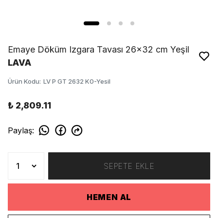
Emaye Döküm Izgara Tavası 26x32 cm Yeşil
LAVA
Ürün Kodu
:
LV P GT 2632 K0-Yesil
₺ 2,809.11
Paylaş
:
SEPETE EKLE
HEMEN AL