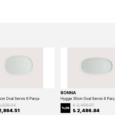
BONNA
cm Oval Servis 6 Parça
Hygge 30cm Oval Servis 6 Parç
4,028.04
₺ 3,496.97
%
29
2,864.51
₺ 2,486.84