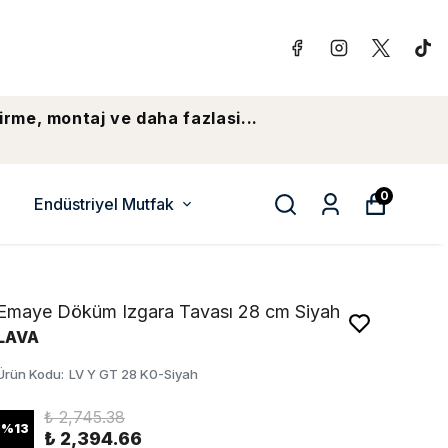
irme, montaj ve daha fazlasi...
0
Endüstriyel Mutfak
Emaye Döküm Izgara Tavası 28 cm Siyah
LAVA
Ürün Kodu
:
LV Y GT 28 K0-Siyah
₺ 2,745.38
%
13
₺ 2,394.66