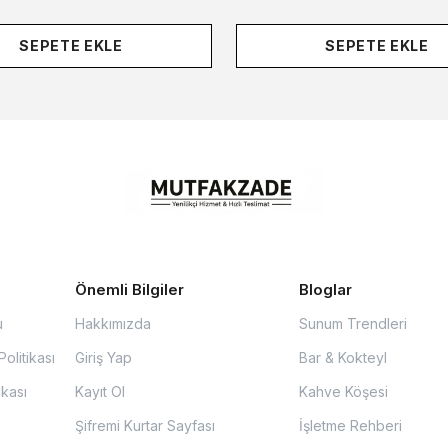
SEPETE EKLE
SEPETE EKLE
Önemli Bilgiler
Bloglar
u
Hakkımızda
Sunum Trendleri
olitikası
Giriş Yap
Bar & Kokteyl
ikası
Kayıt Ol
Kahve Köşesi
Şifremi Kurtar Sayfası
İşletme Rehberi