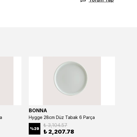
BONNA
BONN
a
Hygge 28cm Düz Tabak 6 Parça
₺ 3,104.57
%
29
%
29
₺ 2,207.78