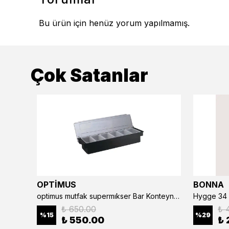
Bu ürün için henüz yorum yapılmamış.
Çok Satanlar
OPTİMUS
BONNA
optimus mutfak supermıkser Bar Konteyner 6'lı 50×16×9 cm Kapaklı Polikarbon Organizer Bar & Kafe
Hygge 34 
₺ 650.00
₺ 
%
15
%
29
₺ 550.00
₺ 