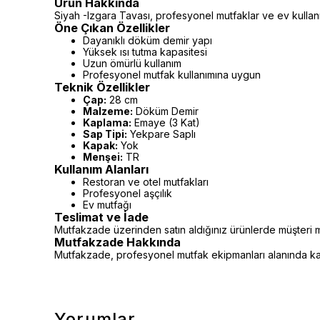
Ürün Hakkında
Siyah -Izgara Tavası, profesyonel mutfaklar ve ev kullanı
Öne Çıkan Özellikler
Dayanıklı döküm demir yapı
Yüksek ısı tutma kapasitesi
Uzun ömürlü kullanım
Profesyonel mutfak kullanımına uygun
Teknik Özellikler
Çap:
28 cm
Malzeme:
Döküm Demir
Kaplama:
Emaye (3 Kat)
Sap Tipi:
Yekpare Saplı
Kapak:
Yok
Menşei:
TR
Kullanım Alanları
Restoran ve otel mutfakları
Profesyonel aşçılık
Ev mutfağı
Teslimat ve İade
Mutfakzade üzerinden satın aldığınız ürünlerde müşteri m
Mutfakzade Hakkında
Mutfakzade, profesyonel mutfak ekipmanları alanında kalit
Yorumlar