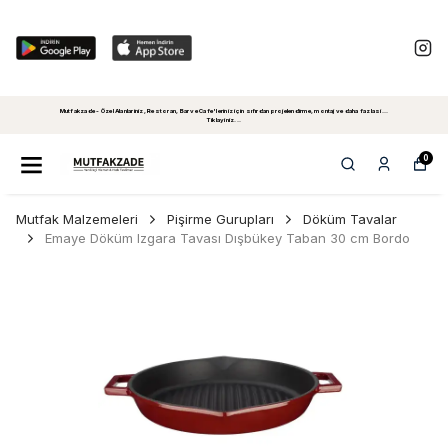
Mutfakzade - Özel Alanlariniz, Restoran, Bar ve Cafe'leriniz için sıfırdan projelendirme, montaj ve daha fazlasi...
Tiklayiniz...
0
Mutfak Malzemeleri
Pişirme Gurupları
Döküm Tavalar
Emaye Döküm Izgara Tavası Dışbükey Taban 30 cm Bordo