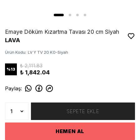
Emaye Döküm Kızartma Tavası 20 cm Siyah
LAVA
Ürün Kodu
:
LV Y TV 20 K0-Siyah
₺ 2,111.83
%
13
₺ 1,842.04
Paylaş
:
SEPETE EKLE
HEMEN AL