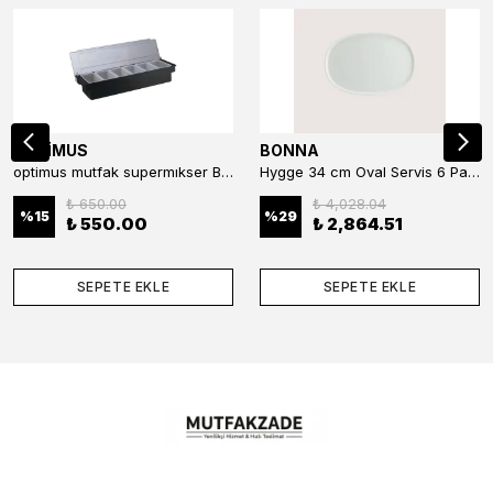
OPTİMUS
BONNA
optimus mutfak supermıkser Bar Konteyner 6'lı 50×16×9 cm Kapaklı Polikarbon Organizer Bar & Kafe
Hygge 34 cm Oval Servis 6 Parça
₺ 650.00
₺ 4,028.04
%
15
%
29
₺ 550.00
₺ 2,864.51
SEPETE EKLE
SEPETE EKLE