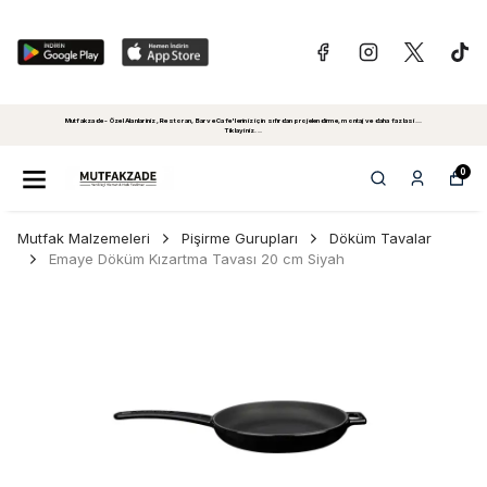
Mutfakzade - Özel Alanlariniz, Restoran, Bar ve Cafe'leriniz için sıfırdan projelendirme, montaj ve daha fazlasi...
Tiklayiniz...
0
Mutfak Malzemeleri
Pişirme Gurupları
Döküm Tavalar
Emaye Döküm Kızartma Tavası 20 cm Siyah