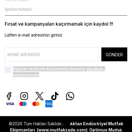
İşletme Rehberi
Fırsat ve kampanyaları kaçırmamak için kaydol !!!
Lütfen e-mail adresinizi giriniz
GÖNDER
Kişisel verilerin korunması kanunu
okudum,
onaylıyorum
©2026 Tüm Hakları Saklıdır...
ktan Endüstriyel Mutfak
A
Ekipmanları (
www.mutfakzade.com
)
Optimus M
utfak