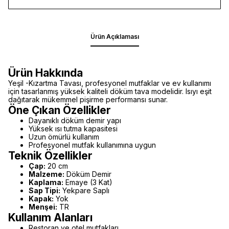
Ürün Açıklaması
Ürün Hakkında
Yeşil -Kızartma Tavası, profesyonel mutfaklar ve ev kullanımı
için tasarlanmış yüksek kaliteli döküm tava modelidir. Isıyı eşit
dağıtarak mükemmel pişirme performansı sunar.
Öne Çıkan Özellikler
Dayanıklı döküm demir yapı
Yüksek ısı tutma kapasitesi
Uzun ömürlü kullanım
Profesyonel mutfak kullanımına uygun
Teknik Özellikler
Çap:
20 cm
Malzeme:
Döküm Demir
Kaplama:
Emaye (3 Kat)
Sap Tipi:
Yekpare Saplı
Kapak:
Yok
Menşei:
TR
Kullanım Alanları
Restoran ve otel mutfakları