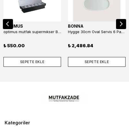
OPTİMUS
BONNA
optimus mutfak supermıkser Bar Konteyner 6'lı 50×16×9 cm Kapaklı Polikarbon Organizer Bar & Kafe
Hygge 30cm Oval Servis 6 Parça
₺ 550.00
₺ 2,486.84
SEPETE EKLE
SEPETE EKLE
Kategoriler