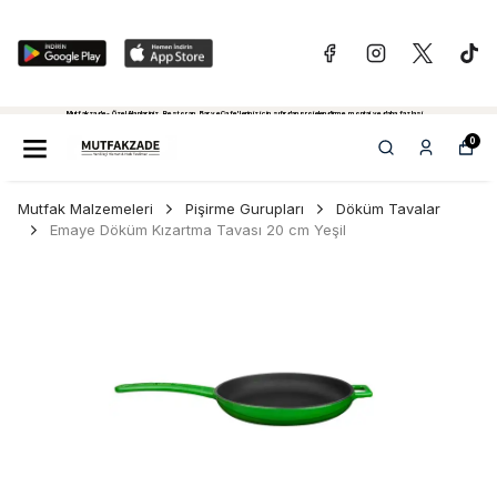
Mutfakzade - Özel Alanlariniz, Restoran, Bar ve Cafe'leriniz için sıfırdan projelendirme, montaj ve daha fazlasi...
Tiklayiniz...
0
Mutfak Malzemeleri
Pişirme Gurupları
Döküm Tavalar
Emaye Döküm Kızartma Tavası 20 cm Yeşil