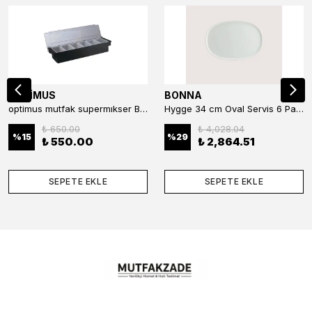
OPTİMUS
BONNA
optimus mutfak supermıkser Bar Konteyner 6'lı 50×16×9 cm Kapaklı Polikarbon Organizer Bar & Kafe
Hygge 34 cm Oval Servis 6 Parça
₺ 650.00
₺ 4,028.04
%
15
%
29
₺ 550.00
₺ 2,864.51
SEPETE EKLE
SEPETE EKLE