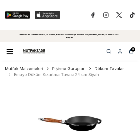
Mutfakzade - Özel Alanlariniz, Restoran, Bar ve Cafe'leriniz için sıfırdan projelendirme, montaj ve daha fazlasi...
Tiklayiniz...
0
Mutfak Malzemeleri
Pişirme Gurupları
Döküm Tavalar
Emaye Döküm Kızartma Tavası 24 cm Siyah