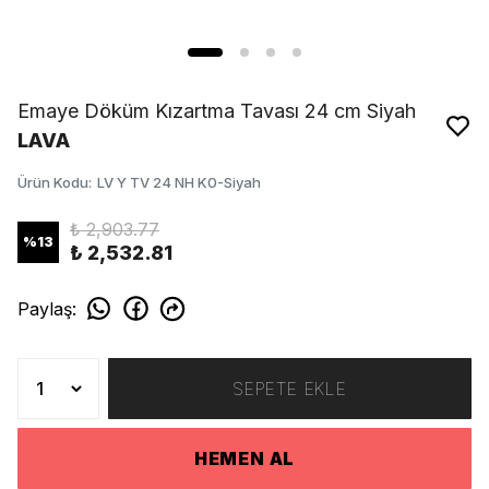
Emaye Döküm Kızartma Tavası 24 cm Siyah
LAVA
Ürün Kodu
:
LV Y TV 24 NH K0-Siyah
₺ 2,903.77
%
13
₺ 2,532.81
Paylaş
:
SEPETE EKLE
HEMEN AL