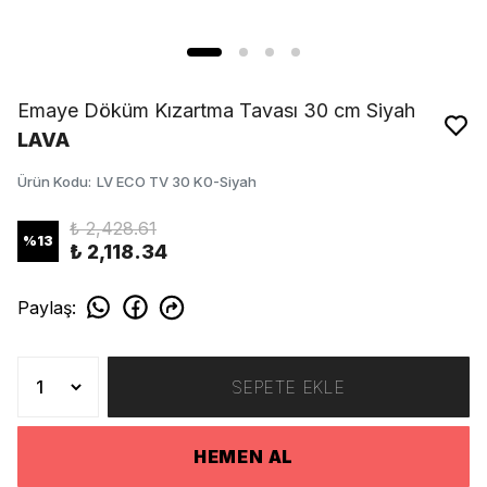
Emaye Döküm Kızartma Tavası 30 cm Siyah
LAVA
Ürün Kodu
:
LV ECO TV 30 K0-Siyah
₺ 2,428.61
%
13
₺ 2,118.34
Paylaş
:
SEPETE EKLE
HEMEN AL