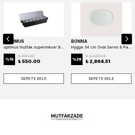
OPTİMUS
BONNA
optimus mutfak supermıkser Bar Konteyner 6'lı 50×16×9 cm Kapaklı Polikarbon Organizer Bar & Kafe
Hygge 34 cm Oval Servis 6 Parça
₺ 650.00
₺ 4,028.04
%
15
%
29
₺ 550.00
₺ 2,864.51
SEPETE EKLE
SEPETE EKLE