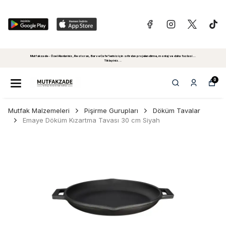
Mutfakzade - Özel Alanlariniz, Restoran, Bar ve Cafe'leriniz için sıfırdan projelendirme, montaj ve daha fazlasi...
Tiklayiniz...
0
Mutfak Malzemeleri
Pişirme Gurupları
Döküm Tavalar
Emaye Döküm Kızartma Tavası 30 cm Siyah