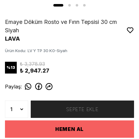
Emaye Döküm Rosto ve Fırın Tepsisi 30 cm
Siyah
LAVA
Ürün Kodu
:
LV Y TP 30 K0-Siyah
₺ 3,378.93
%
13
₺ 2,947.27
Paylaş
:
SEPETE EKLE
HEMEN AL