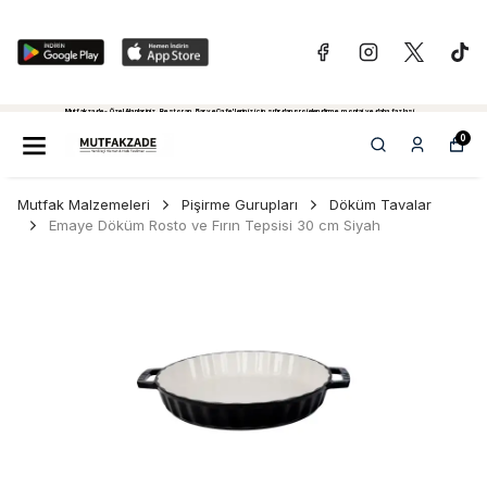
Mutfakzade - Özel Alanlariniz, Restoran, Bar ve Cafe'leriniz için sıfırdan projelendirme, montaj ve daha fazlasi...
Tiklayiniz...
0
Mutfak Malzemeleri
Pişirme Gurupları
Döküm Tavalar
Emaye Döküm Rosto ve Fırın Tepsisi 30 cm Siyah