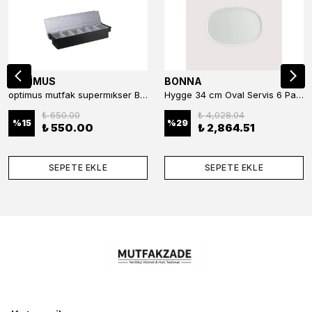
OPTİMUS
BONNA
optimus mutfak supermıkser Bar Konteyner 6'lı 50×16×9 cm Kapaklı Polikarbon Organizer Bar & Kafe
Hygge 34 cm Oval Servis 6 Parça
₺ 650.00
₺ 4,028.04
%
15
%
29
₺ 550.00
₺ 2,864.51
SEPETE EKLE
SEPETE EKLE