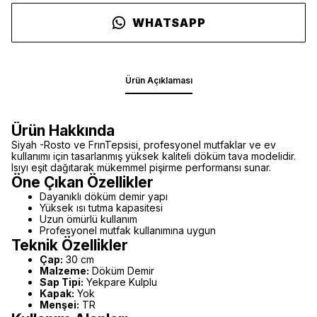
WHATSAPP
Ürün Açıklaması
Ürün Hakkında
Siyah -Rosto ve FrınTepsisi, profesyonel mutfaklar ve ev
kullanımı için tasarlanmış yüksek kaliteli döküm tava modelidir.
Isıyı eşit dağıtarak mükemmel pişirme performansı sunar.
Öne Çıkan Özellikler
Dayanıklı döküm demir yapı
Yüksek ısı tutma kapasitesi
Uzun ömürlü kullanım
Profesyonel mutfak kullanımına uygun
Teknik Özellikler
Çap:
30 cm
Malzeme:
Döküm Demir
Sap Tipi:
Yekpare Kulplu
Kapak:
Yok
Menşei:
TR