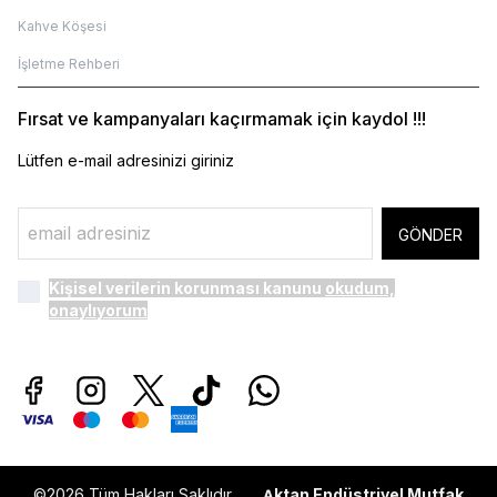
Kahve Köşesi
İşletme Rehberi
Fırsat ve kampanyaları kaçırmamak için kaydol !!!
Lütfen e-mail adresinizi giriniz
GÖNDER
Kişisel verilerin korunması kanunu
okudum,
onaylıyorum
©2026 Tüm Hakları Saklıdır...
ktan Endüstriyel Mutfak
A