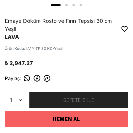
Emaye Döküm Rosto ve Fırın Tepsisi 30 cm
Yeşil
LAVA
Ürün Kodu
:
LV Y TP 30 K0-Yesil
₺ 2,947.27
Paylaş
:
SEPETE EKLE
HEMEN AL