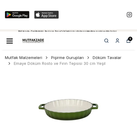
Mutfakzade - Özel Alanlariniz, Restoran, Bar ve Cafe'leriniz için sıfırdan projelendirme, montaj ve daha fazlasi...
Tiklayiniz...
0
Mutfak Malzemeleri
Pişirme Gurupları
Döküm Tavalar
Emaye Döküm Rosto ve Fırın Tepsisi 30 cm Yeşil