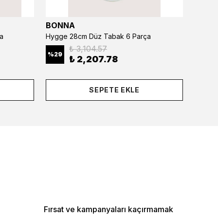
BONNA
BONN
a
Hygge 28cm Düz Tabak 6 Parça
₺ 3,104.57
%
29
%
29
₺ 2,207.78
SEPETE EKLE
Fırsat ve kampanyaları kaçırmamak