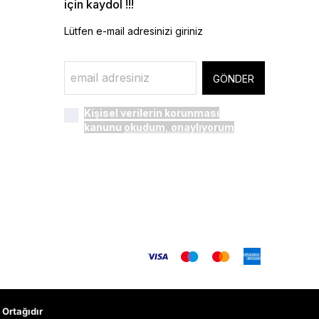
için kaydol !!!
Lütfen e-mail adresinizi giriniz
GÖNDER
Kişisel verilerin korunması
kanunu
okudum, onaylıyorum
Ortağıdır