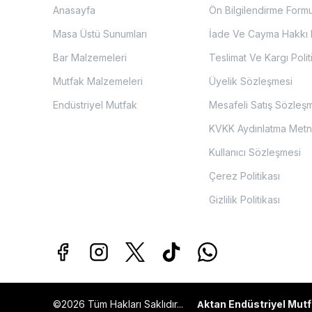
Anasayfa
Ön Bilgilendirme Form
Masa Üstü Sunumları
İade Ve Cayma Hakkı P
Bar Malzemeleri
Teslimat Ve Kargı Polit
Mutfak Malzemeleri
Üyelik Sözleşmesi
Endüstriyel Mutfak
Mesafeli Satış Sözleş
KVKK Aydınlatma Metn
Kullanıcı Sözleşmesi
Çerez Politikası
Gizlilik Politikası
©2026 Tüm Hakları Saklıdır...
ktan Endüstriyel Mutf
A