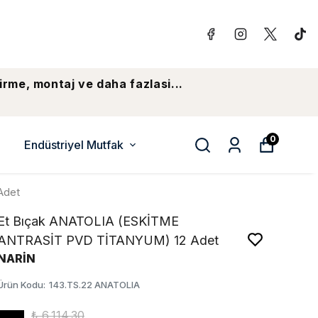
irme, montaj ve daha fazlasi...
0
Endüstriyel Mutfak
Adet
Et Bıçak ANATOLIA (ESKİTME
ANTRASİT PVD TİTANYUM) 12 Adet
NARİN
Ürün Kodu
:
143.TS.22 ANATOLIA
₺ 6,114.30