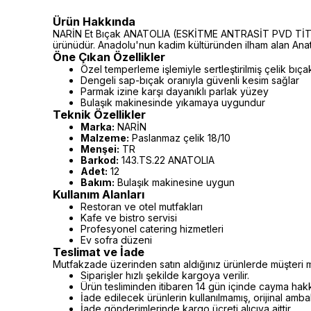
Ürün Hakkında
NARİN Et Bıçak ANATOLIA (ESKİTME ANTRASİT PVD TİTANYU
ürünüdür. Anadolu'nun kadim kültüründen ilham alan Anatol
Öne Çıkan Özellikler
Özel temperleme işlemiyle sertleştirilmiş çelik bıça
Dengeli sap-bıçak oranıyla güvenli kesim sağlar
Parmak izine karşı dayanıklı parlak yüzey
Bulaşık makinesinde yıkamaya uygundur
Teknik Özellikler
Marka:
NARİN
Malzeme:
Paslanmaz çelik 18/10
Menşei:
TR
Barkod:
143.TS.22 ANATOLIA
Adet:
12
Bakım:
Bulaşık makinesine uygun
Kullanım Alanları
Restoran ve otel mutfakları
Kafe ve bistro servisi
Profesyonel catering hizmetleri
Ev sofra düzeni
Teslimat ve İade
Mutfakzade üzerinden satın aldığınız ürünlerde müşteri m
Siparişler hızlı şekilde kargoya verilir.
Ürün tesliminden itibaren 14 gün içinde cayma hakkı 
İade edilecek ürünlerin kullanılmamış, orijinal amb
İade gönderimlerinde kargo ücreti alıcıya aittir.