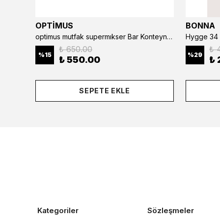
OPTİMUS
BONNA
optimus mutfak supermıkser Bar Konteyner 6'lı 50×16×9 cm Kapaklı Polikarbon Organizer Bar & Kafe
Hygge 34 
₺ 650.00
₺ 
%
15
%
29
₺ 550.00
₺ 
SEPETE EKLE
Kategoriler
Sözleşmeler