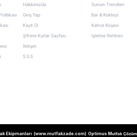
u
Hakkımızda
Sunum Trendleri
olitikası
Giriş Yap
Bar & Kokteyl
ikası
Kayıt Ol
Kahve Köşesi
Şifremi Kurtar Sayfası
İşletme Rehberi
mesi
İletişim
i
S.S.S
ak Ekipmanları (
www.mutfakzade.com
)
Optimus M
utfak Çözüm 