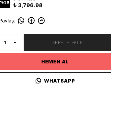
%
38
₺ 3,796.98
Paylaş
:
SEPETE EKLE
HEMEN AL
WHATSAPP