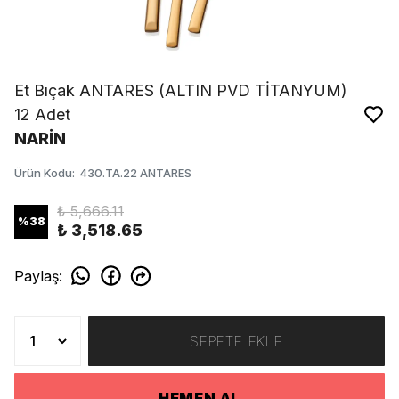
Et Bıçak ANTARES (ALTIN PVD TİTANYUM)
12 Adet
NARİN
Ürün Kodu
:
430.TA.22 ANTARES
₺ 5,666.11
%
38
₺ 3,518.65
Paylaş
:
SEPETE EKLE
HEMEN AL