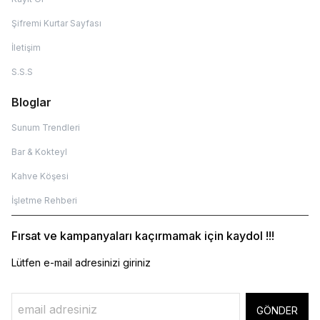
Şifremi Kurtar Sayfası
İletişim
S.S.S
Bloglar
Sunum Trendleri
Bar & Kokteyl
Kahve Köşesi
İşletme Rehberi
Fırsat ve kampanyaları kaçırmamak için kaydol !!!
Lütfen e-mail adresinizi giriniz
GÖNDER