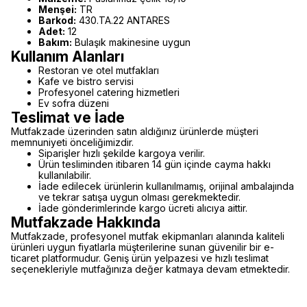
Menşei:
TR
Barkod:
430.TA.22 ANTARES
Adet:
12
Bakım:
Bulaşık makinesine uygun
Kullanım Alanları
Restoran ve otel mutfakları
Kafe ve bistro servisi
Profesyonel catering hizmetleri
Ev sofra düzeni
Teslimat ve İade
Mutfakzade üzerinden satın aldığınız ürünlerde müşteri
memnuniyeti önceliğimizdir.
Siparişler hızlı şekilde kargoya verilir.
Ürün tesliminden itibaren 14 gün içinde cayma hakkı
kullanılabilir.
İade edilecek ürünlerin kullanılmamış, orijinal ambalajında
ve tekrar satışa uygun olması gerekmektedir.
İade gönderimlerinde kargo ücreti alıcıya aittir.
Mutfakzade Hakkında
Mutfakzade, profesyonel mutfak ekipmanları alanında kaliteli
ürünleri uygun fiyatlarla müşterilerine sunan güvenilir bir e-
ticaret platformudur. Geniş ürün yelpazesi ve hızlı teslimat
seçenekleriyle mutfağınıza değer katmaya devam etmektedir.