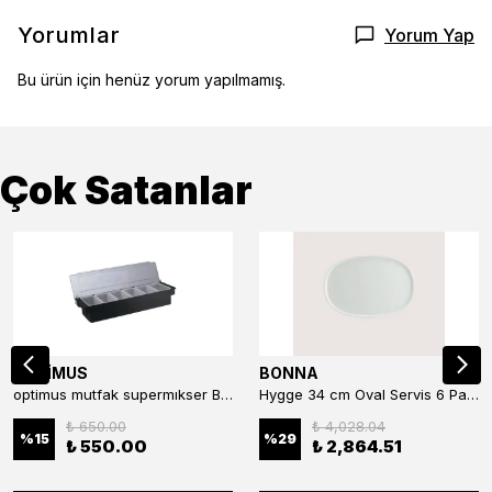
Yorumlar
Yorum Yap
Bu ürün için henüz yorum yapılmamış.
Çok Satanlar
OPTİMUS
BONNA
optimus mutfak supermıkser Bar Konteyner 6'lı 50×16×9 cm Kapaklı Polikarbon Organizer Bar & Kafe
Hygge 34 cm Oval Servis 6 Parça
₺ 650.00
₺ 4,028.04
%
15
%
29
₺ 550.00
₺ 2,864.51