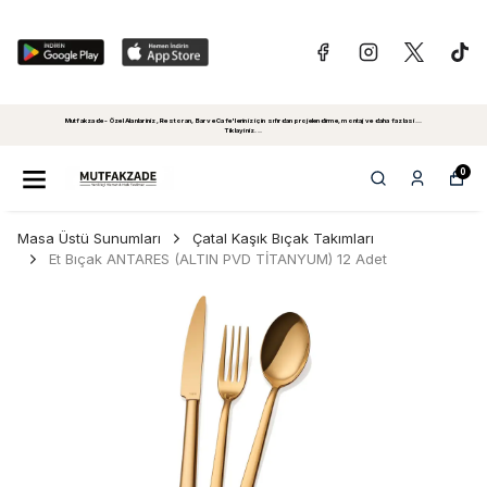
Mutfakzade - Özel Alanlariniz, Restoran, Bar ve Cafe'leriniz için sıfırdan projelendirme, montaj ve daha fazlasi...
Tiklayiniz...
0
Masa Üstü Sunumları
Çatal Kaşık Bıçak Takımları
Et Bıçak ANTARES (ALTIN PVD TİTANYUM) 12 Adet