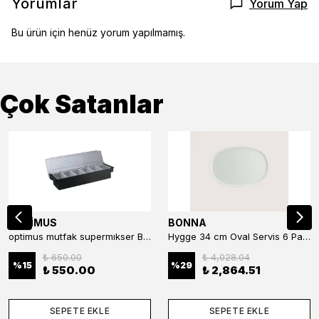
Yorumlar
Yorum Yap
Bu ürün için henüz yorum yapılmamış.
Çok Satanlar
OPTİMUS
BONNA
optimus mutfak supermıkser Bar Konteyner 6'lı 50×16×9 cm Kapaklı Polikarbon Organizer Bar & Kafe
Hygge 34 cm Oval Servis 6 Parça
₺ 650.00
₺ 4,028.04
%
15
%
29
₺ 550.00
₺ 2,864.51
SEPETE EKLE
SEPETE EKLE