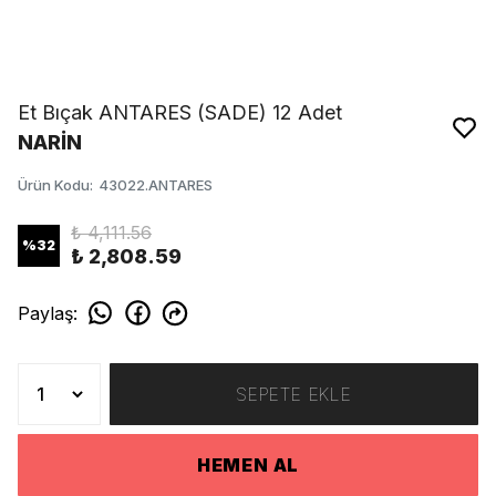
Et Bıçak ANTARES (SADE) 12 Adet
NARİN
Ürün Kodu
:
43022.ANTARES
₺ 4,111.56
%
32
₺ 2,808.59
Paylaş
:
SEPETE EKLE
HEMEN AL