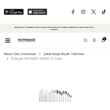
Mutfakzade - Özel Alanlariniz, Restoran, Bar ve Cafe'leriniz için sıfırdan projelendirme, montaj ve daha fazlasi...
Tiklayiniz...
0
Masa Üstü Sunumları
Çatal Kaşık Bıçak Takımları
Et Bıçak ANTARES (SADE) 12 Adet