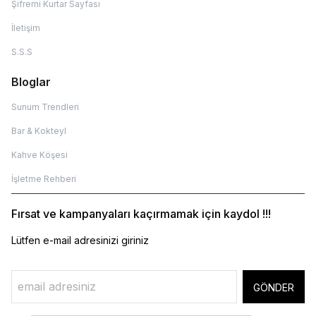
Şifremi Kurtar Sayfası
İletişim
S.S.S
Bloglar
Sunum Trendleri
Bar & Kokteyl
Kahve Köşesi
İşletme Rehberi
Fırsat ve kampanyaları kaçırmamak için kaydol !!!
Lütfen e-mail adresinizi giriniz
GÖNDER