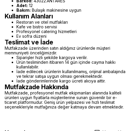
Barkod:
43022.ANTARES
Adet:
12
Bakım:
Bulaşık makinesine uygun
Kullanım Alanları
Restoran ve otel mutfakları
Kafe ve bistro servisi
Profesyonel catering hizmetleri
Ev sofra düzeni
Teslimat ve İade
Mutfakzade üzerinden satın aldığınız ürünlerde müşteri
memnuniyeti önceliğimizdir.
Siparişler hızlı şekilde kargoya verilir.
Ürün tesliminden itibaren 14 gün içinde cayma hakkı
kullanılabilir.
İade edilecek ürünlerin kullanılmamış, orijinal ambalajında
ve tekrar satışa uygun olması gerekmektedir.
İade gönderimlerinde kargo ücreti alıcıya aittir.
Mutfakzade Hakkında
Mutfakzade, profesyonel mutfak ekipmanları alanında kaliteli
ürünleri uygun fiyatlarla müşterilerine sunan güvenilir bir e-
ticaret platformudur. Geniş ürün yelpazesi ve hızlı teslimat
seçenekleriyle mutfağınıza değer katmaya devam etmektedir.