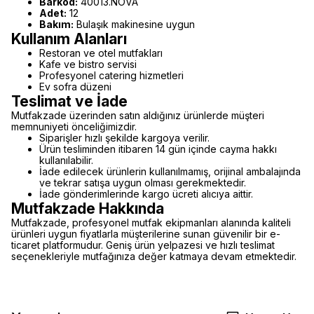
Barkod:
40013.NOVA
Adet:
12
Bakım:
Bulaşık makinesine uygun
Kullanım Alanları
Restoran ve otel mutfakları
Kafe ve bistro servisi
Profesyonel catering hizmetleri
Ev sofra düzeni
Teslimat ve İade
Mutfakzade üzerinden satın aldığınız ürünlerde müşteri
memnuniyeti önceliğimizdir.
Siparişler hızlı şekilde kargoya verilir.
Ürün tesliminden itibaren 14 gün içinde cayma hakkı
kullanılabilir.
İade edilecek ürünlerin kullanılmamış, orijinal ambalajında
ve tekrar satışa uygun olması gerekmektedir.
İade gönderimlerinde kargo ücreti alıcıya aittir.
Mutfakzade Hakkında
Mutfakzade, profesyonel mutfak ekipmanları alanında kaliteli
ürünleri uygun fiyatlarla müşterilerine sunan güvenilir bir e-
ticaret platformudur. Geniş ürün yelpazesi ve hızlı teslimat
seçenekleriyle mutfağınıza değer katmaya devam etmektedir.