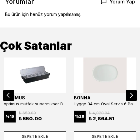
Yorumlar
Yorum Yap
Bu ürün için henüz yorum yapılmamış.
Çok Satanlar
OPTİMUS
BONNA
optimus mutfak supermıkser Bar Konteyner 6'lı 50×16×9 cm Kapaklı Polikarbon Organizer Bar & Kafe
Hygge 34 cm Oval Servis 6 Parça
₺ 650.00
₺ 4,028.04
%
15
%
29
₺ 550.00
₺ 2,864.51
SEPETE EKLE
SEPETE EKLE