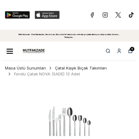
Mutfakzade - Özel Alanlariniz, Restoran, Bar ve Cafe'leriniz için sıfırdan projelendirme, montaj ve daha fazlasi...
Tiklayiniz...
0
Masa Üstü Sunumları
Çatal Kaşık Bıçak Takımları
Fondü Çatalı NOVA (SADE) 12 Adet