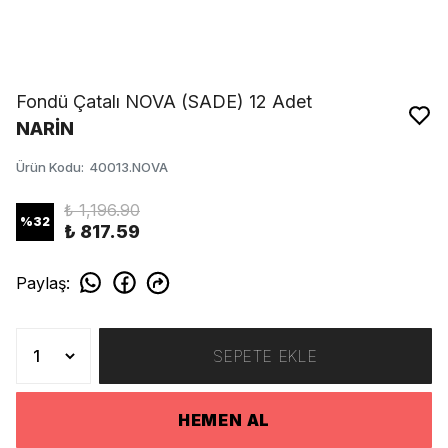
Fondü Çatalı NOVA (SADE) 12 Adet
NARİN
Ürün Kodu
:
40013.NOVA
₺ 1,196.90
%
32
₺ 817.59
Paylaş
:
SEPETE EKLE
HEMEN AL