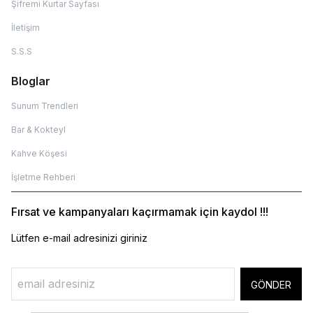
Şifremi Kurtar Sayfası
İletişim
S.S.S
Bloglar
Sunum Trendleri
Bar & Kokteyl
Kahve Köşesi
İşletme Rehberi
Fırsat ve kampanyaları kaçırmamak için kaydol !!!
Lütfen e-mail adresinizi giriniz
GÖNDER