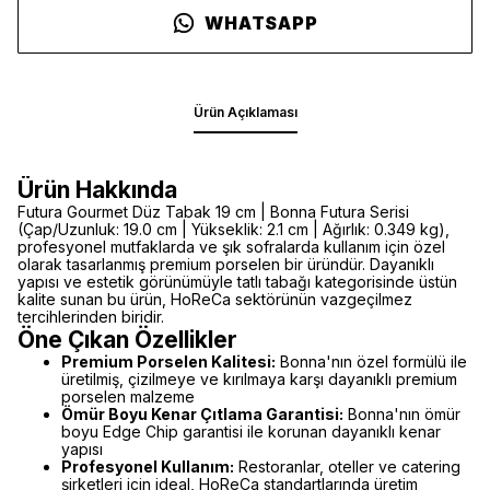
WHATSAPP
Ürün Açıklaması
Ürün Hakkında
Futura Gourmet Düz Tabak 19 cm | Bonna Futura Serisi
(Çap/Uzunluk: 19.0 cm | Yükseklik: 2.1 cm | Ağırlık: 0.349 kg),
profesyonel mutfaklarda ve şık sofralarda kullanım için özel
olarak tasarlanmış premium porselen bir üründür. Dayanıklı
yapısı ve estetik görünümüyle tatlı tabağı kategorisinde üstün
kalite sunan bu ürün, HoReCa sektörünün vazgeçilmez
tercihlerinden biridir.
Öne Çıkan Özellikler
Premium Porselen Kalitesi:
Bonna'nın özel formülü ile
üretilmiş, çizilmeye ve kırılmaya karşı dayanıklı premium
porselen malzeme
Ömür Boyu Kenar Çıtlama Garantisi:
Bonna'nın ömür
boyu Edge Chip garantisi ile korunan dayanıklı kenar
yapısı
Profesyonel Kullanım:
Restoranlar, oteller ve catering
şirketleri için ideal, HoReCa standartlarında üretim