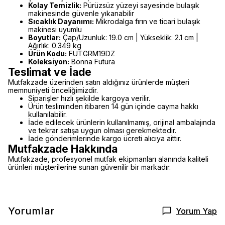
Kolay Temizlik:
Pürüzsüz yüzeyi sayesinde bulaşık
makinesinde güvenle yıkanabilir
Sıcaklık Dayanımı:
Mikrodalga fırın ve ticari bulaşık
makinesi uyumlu
Boyutlar:
Çap/Uzunluk: 19.0 cm | Yükseklik: 2.1 cm |
Ağırlık: 0.349 kg
Ürün Kodu:
FUTGRM19DZ
Koleksiyon:
Bonna Futura
Teslimat ve İade
Mutfakzade üzerinden satın aldığınız ürünlerde müşteri
memnuniyeti önceliğimizdir.
Siparişler hızlı şekilde kargoya verilir.
Ürün tesliminden itibaren 14 gün içinde cayma hakkı
kullanılabilir.
İade edilecek ürünlerin kullanılmamış, orijinal ambalajında
ve tekrar satışa uygun olması gerekmektedir.
İade gönderimlerinde kargo ücreti alıcıya aittir.
Mutfakzade Hakkında
Mutfakzade, profesyonel mutfak ekipmanları alanında kaliteli
ürünleri müşterilerine sunan güvenilir bir markadır.
Yorumlar
Yorum Yap