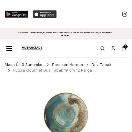
Mutfakzade - Özel Alanlariniz, Restoran, Bar ve Cafe'leriniz için sıfırdan projelendirme, montaj ve daha fazlasi...
Tiklayiniz...
0
Masa Üstü Sunumları
Porselen Horeca
Düz Tabak
Futura Gourmet Düz Tabak 19 cm 12 Parça