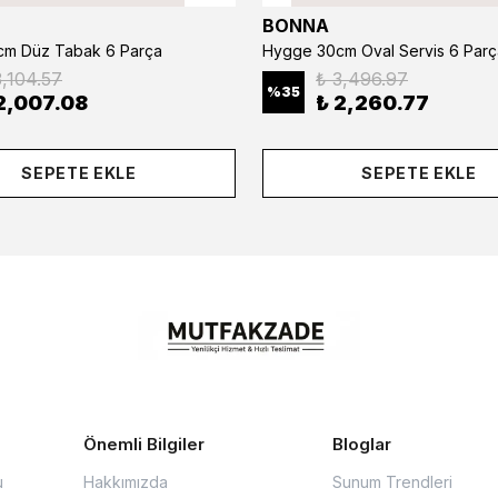
BONNA
m Düz Tabak 6 Parça
Hygge 30cm Oval Servis 6 Parç
3,104.57
₺ 3,496.97
%
35
2,007.08
₺ 2,260.77
SEPETE EKLE
SEPETE EKLE
Önemli Bilgiler
Bloglar
u
Hakkımızda
Sunum Trendleri