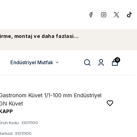
irme, montaj ve daha fazlasi...
0
Endüstriyel Mutfak
Gastronom Küvet 1/1-100 mm Endüstriyel
GN Küvet
KAPP
Ürün Kodu
:
31011100
Barkod
:
31011100