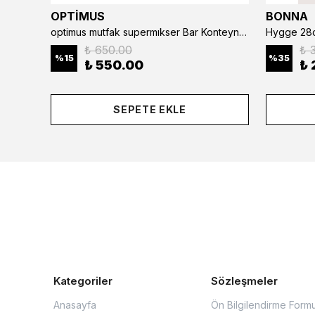
OPTİMUS
BONNA
optimus mutfak supermıkser Bar Konteyner 6'lı 50×16×9 cm Kapaklı Polikarbon Organizer Bar & Kafe
Hygge 28c
₺ 650.00
₺ 
%
15
%
35
₺ 550.00
₺ 
SEPETE EKLE
Kategoriler
Sözleşmeler
Anasayfa
Ön Bilgilendirme Form