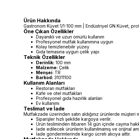
Ürün Hakkında
Gastronom Küvet 1/1-100 mm | Endüstriyel GN Küvet, profe
Öne Çıkan Özellikler
Dayanıklı ve uzun ömürlü kullanım
Profesyonel mutfak kullanımına uygun
Kolay temizlenebilir yüzey
Gıda temasına uygun çelik yapı
Teknik Özellikler
Derinlik:
100 mm
Malzeme:
Çelik
Menşei:
TR
Barkod:
31011100
Kullanım Alanları
Restoran mutfakları
Kafe ve otel mutfakları
Profesyonel gıda hazırlık alanları
Ev kullanımı
Teslimat ve İade
Mutfakzade üzerinden satın aldığınız ürünlerde müşteri m
Siparişler hızlı şekilde kargoya verilir.
Ürün tesliminden itibaren 14 gün içinde cayma hakkı 
İade edilecek ürünlerin kullanılmamış ve orijinal a
İade gönderimlerinde kargo ücreti alıcıya aittir.