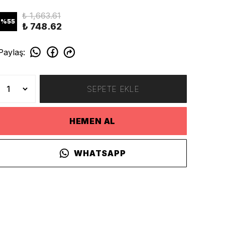
₺ 1,663.61
%
55
₺ 748.62
Paylaş
:
SEPETE EKLE
HEMEN AL
WHATSAPP