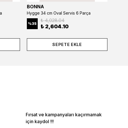
BONNA
BONN
a
Hygge 34 cm Oval Servis 6 Parça
₺ 4,028.04
%
35
%
35
₺ 2,604.10
SEPETE EKLE
Fırsat ve kampanyaları kaçırmamak
için kaydol !!!