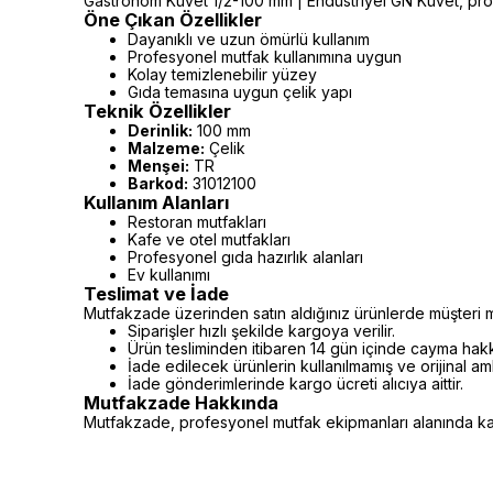
Gastronom Küvet 1/2-100 mm | Endüstriyel GN Küvet, profe
Öne Çıkan Özellikler
Dayanıklı ve uzun ömürlü kullanım
Profesyonel mutfak kullanımına uygun
Kolay temizlenebilir yüzey
Gıda temasına uygun çelik yapı
Teknik Özellikler
Derinlik:
100 mm
Malzeme:
Çelik
Menşei:
TR
Barkod:
31012100
Kullanım Alanları
Restoran mutfakları
Kafe ve otel mutfakları
Profesyonel gıda hazırlık alanları
Ev kullanımı
Teslimat ve İade
Mutfakzade üzerinden satın aldığınız ürünlerde müşteri m
Siparişler hızlı şekilde kargoya verilir.
Ürün tesliminden itibaren 14 gün içinde cayma hakkı 
İade edilecek ürünlerin kullanılmamış ve orijinal a
İade gönderimlerinde kargo ücreti alıcıya aittir.
Mutfakzade Hakkında
Mutfakzade, profesyonel mutfak ekipmanları alanında kalit