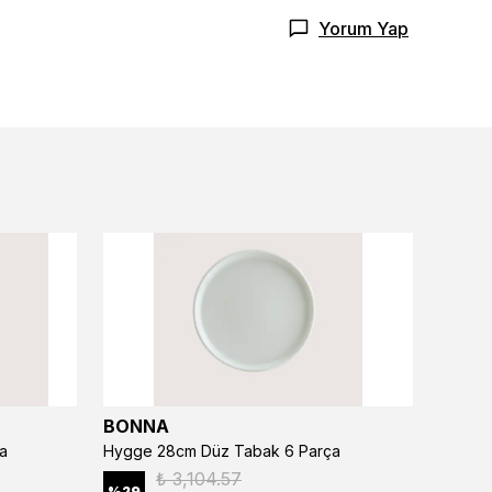
Yorum Yap
BONNA
BONN
a
Hygge 28cm Düz Tabak 6 Parça
₺ 3,104.57
%
29
%
29