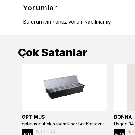
Yorumlar
Bu ürün için henüz yorum yapılmamış.
Çok Satanlar
OPTİMUS
BONNA
optimus mutfak supermıkser Bar Konteyner 6'lı 50×16×9 cm Kapaklı Polikarbon Organizer Bar & Kafe
Hygge 34 
₺ 650.00
₺ 
%
15
%
29