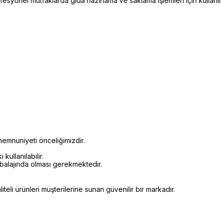
syonel mutfaklarda gıda hazırlama ve saklama işlemleri için kullanıl
emnuniyeti önceliğimizdir.
kullanılabilir.
mbalajında olması gerekmektedir.
eli ürünleri müşterilerine sunan güvenilir bir markadır.