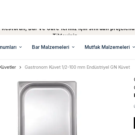
 Restoran, Bar ve Cafe'leriniz için sıfırdan projelend
Tiklayiniz...
numları
Bar Malzemeleri
Mutfak Malzemeleri
Küvetler
Gastronom Küvet 1/2-100 mm Endüstriyel GN Küvet