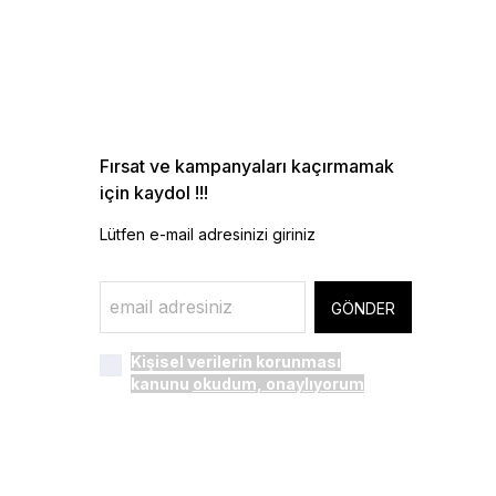
Fırsat ve kampanyaları kaçırmamak
için kaydol !!!
Lütfen e-mail adresinizi giriniz
GÖNDER
Kişisel verilerin korunması
kanunu
okudum, onaylıyorum