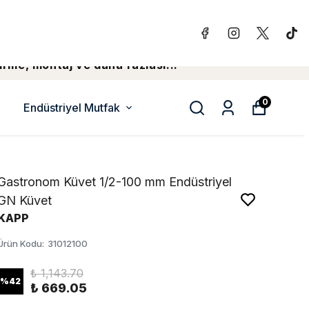
irme, montaj ve daha fazlasi...
0
Endüstriyel Mutfak
Gastronom Küvet 1/2-100 mm Endüstriyel
GN Küvet
KAPP
Ürün Kodu
:
31012100
₺ 1,143.70
%
42
₺ 669.05