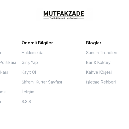
Önemli Bilgiler
Bloglar
u
Hakkımızda
Sunum Trendleri
olitikası
Giriş Yap
Bar & Kokteyl
ikası
Kayıt Ol
Kahve Köşesi
Şifremi Kurtar Sayfası
İşletme Rehberi
mesi
İletişim
i
S.S.S