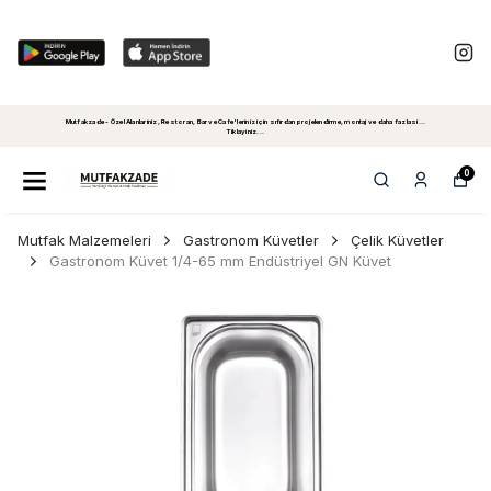
Mutfakzade - Özel Alanlariniz, Restoran, Bar ve Cafe'leriniz için sıfırdan projelendirme, montaj ve daha fazlasi...
Tiklayiniz...
0
Mutfak Malzemeleri
Gastronom Küvetler
Çelik Küvetler
Gastronom Küvet 1/4-65 mm Endüstriyel GN Küvet