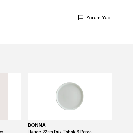
Yorum Yap
BONNA
BONN
ça
Hygge 22cm Düz Tabak 6 Parça