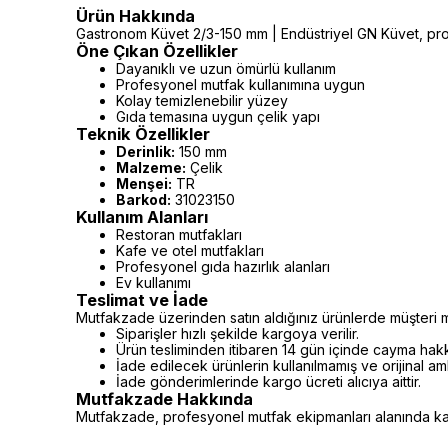
Ürün Hakkında
Gastronom Küvet 2/3-150 mm | Endüstriyel GN Küvet, profe
Öne Çıkan Özellikler
Dayanıklı ve uzun ömürlü kullanım
Profesyonel mutfak kullanımına uygun
Kolay temizlenebilir yüzey
Gıda temasına uygun çelik yapı
Teknik Özellikler
Derinlik:
150 mm
Malzeme:
Çelik
Menşei:
TR
Barkod:
31023150
Kullanım Alanları
Restoran mutfakları
Kafe ve otel mutfakları
Profesyonel gıda hazırlık alanları
Ev kullanımı
Teslimat ve İade
Mutfakzade üzerinden satın aldığınız ürünlerde müşteri m
Siparişler hızlı şekilde kargoya verilir.
Ürün tesliminden itibaren 14 gün içinde cayma hakkı 
İade edilecek ürünlerin kullanılmamış ve orijinal a
İade gönderimlerinde kargo ücreti alıcıya aittir.
Mutfakzade Hakkında
Mutfakzade, profesyonel mutfak ekipmanları alanında kalit