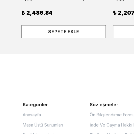
₺ 2,486.84
₺ 2,207
SEPETE EKLE
Kategoriler
Sözleşmeler
Anasayfa
Ön Bilgilendirme Form
Masa Üstü Sunumları
İade Ve Cayma Hakkı P