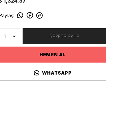
₺ 1,324.37
Paylaş
:
SEPETE EKLE
HEMEN AL
WHATSAPP