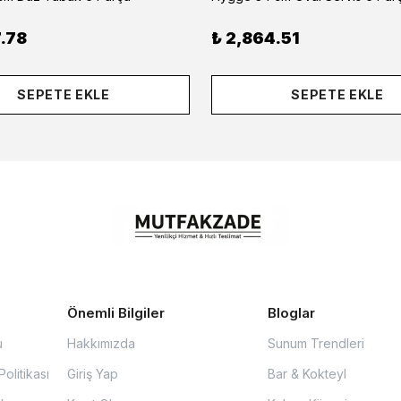
.78
₺ 2,864.51
SEPETE EKLE
SEPETE EKLE
Önemli Bilgiler
Bloglar
u
Hakkımızda
Sunum Trendleri
olitikası
Giriş Yap
Bar & Kokteyl