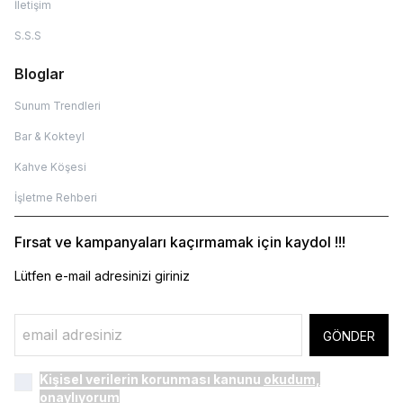
İletişim
S.S.S
Bloglar
Sunum Trendleri
Bar & Kokteyl
Kahve Köşesi
İşletme Rehberi
Fırsat ve kampanyaları kaçırmamak için kaydol !!!
Lütfen e-mail adresinizi giriniz
GÖNDER
Kişisel verilerin korunması kanunu
okudum,
onaylıyorum