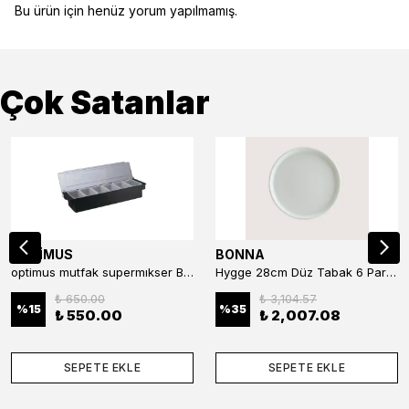
Bu ürün için henüz yorum yapılmamış.
Çok Satanlar
OPTİMUS
BONNA
optimus mutfak supermıkser Bar Konteyner 6'lı 50×16×9 cm Kapaklı Polikarbon Organizer Bar & Kafe
Hygge 28cm Düz Tabak 6 Parça
₺ 650.00
₺ 3,104.57
%
15
%
35
₺ 550.00
₺ 2,007.08
SEPETE EKLE
SEPETE EKLE