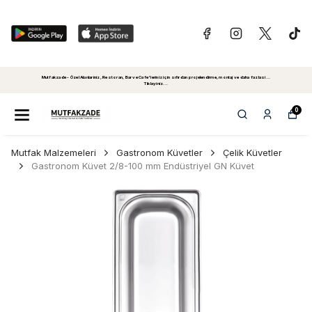
Mutfakzade - Özel Alanlariniz, Restoran, Bar ve Cafe'leriniz için sıfırdan projelendirme, montaj ve daha fazlasi...
Tiklayiniz...
0
Mutfak Malzemeleri
Gastronom Küvetler
Çelik Küvetler
Gastronom Küvet 2/8-100 mm Endüstriyel GN Küvet