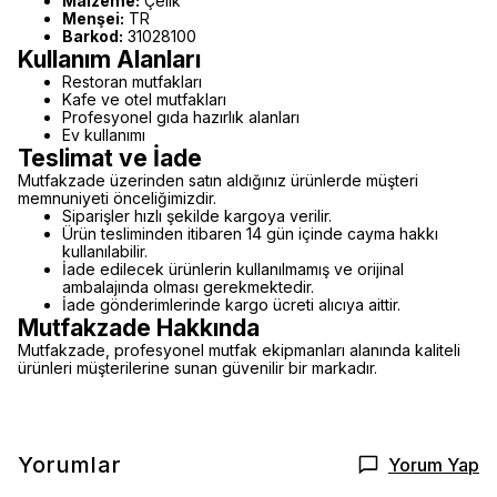
Malzeme:
Çelik
Menşei:
TR
Barkod:
31028100
Kullanım Alanları
Restoran mutfakları
Kafe ve otel mutfakları
Profesyonel gıda hazırlık alanları
Ev kullanımı
Teslimat ve İade
Mutfakzade üzerinden satın aldığınız ürünlerde müşteri
memnuniyeti önceliğimizdir.
Siparişler hızlı şekilde kargoya verilir.
Ürün tesliminden itibaren 14 gün içinde cayma hakkı
kullanılabilir.
İade edilecek ürünlerin kullanılmamış ve orijinal
ambalajında olması gerekmektedir.
İade gönderimlerinde kargo ücreti alıcıya aittir.
Mutfakzade Hakkında
Mutfakzade, profesyonel mutfak ekipmanları alanında kaliteli
ürünleri müşterilerine sunan güvenilir bir markadır.
Yorumlar
Yorum Yap