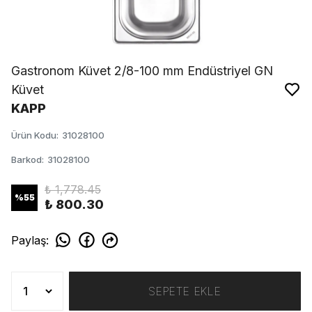
Gastronom Küvet 2/8-100 mm Endüstriyel GN
Küvet
KAPP
Ürün Kodu
:
31028100
Barkod
:
31028100
₺ 1,778.45
%
55
₺ 800.30
Paylaş
:
SEPETE EKLE