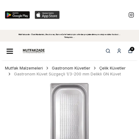
Mutfakzade - Özel Alanlariniz, Restoran, Bar ve Cafe'leriniz için sıfırdan projelendirme, montaj ve daha fazlasi...
Tiklayiniz...
0
Mutfak Malzemeleri
Gastronom Küvetler
Çelik Küvetler
Gastronom Küvet Süzgeçli 1/3-200 mm Delikli GN Küvet