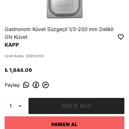
Gastronom Küvet Süzgeçli 1/3-200 mm Delikli
GN Küvet
KAPP
Ürün Kodu
:
30913200
₺ 1,644.09
Paylaş
:
SEPETE EKLE
HEMEN AL