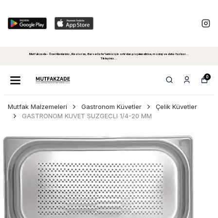
Mutfakzade - Özel Alanlariniz, Restoran, Bar ve Cafe'leriniz için sıfırdan projelendirme, montaj ve daha fazlasi...
Tiklayiniz...
0
Mutfak Malzemeleri
Gastronom Küvetler
Çelik Küvetler
GASTRONOM KUVET SUZGECLI 1/4-20 MM