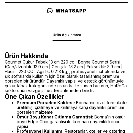
WHATSAPP
Ürün Açıklaması
Ürün Hakkında
Gourmet Çukur Tabak 13 cm 220 cc | Bonna Gourmet Serisi
(Çap/Uzunluk: 13.0 cm | Genişlik: 13.2 cm | Yükseklik: 3.9 cm |
Hacim: 220 CC | Ağırlık: 0.213 kg), profesyonel mutfaklarda ve
şık sofralarda kullanım için özel olarak tasarlanmış premium
porselen bir üründür. Dayanıklı yapısı ve estetik görünümüyle
çukur tabak kategorisinde üstün kalite sunan bu ürün, HoReCa
sektörünün vazgeçilmez tercihlerinden biridir.
Öne Çıkan Özellikler
Premium Porselen Kalitesi:
Bonna'nın özel formülü ile
üretilmiş, çizilmeye ve kırılmaya karşı dayanıklı premium
porselen malzeme
Ömür Boyu Kenar Çıtlama Garantisi:
Bonna'nın ömür
boyu Edge Chip garantisi ile korunan dayanıklı kenar
yapısı
Profesyonel Kullanım:
Restoranlar, oteller ve catering