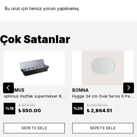
Bu ürün için henüz yorum yapılmamış.
Çok Satanlar
OPTİMUS
BONNA
optimus mutfak supermıkser Bar Konteyner 6'lı 50×16×9 cm Kapaklı Polikarbon Organizer Bar & Kafe
Hygge 34 cm Oval Servis 6 Parça
₺ 650.00
₺ 4,028.04
%
15
%
29
₺ 550.00
₺ 2,864.51
SEPETE EKLE
SEPETE EKLE