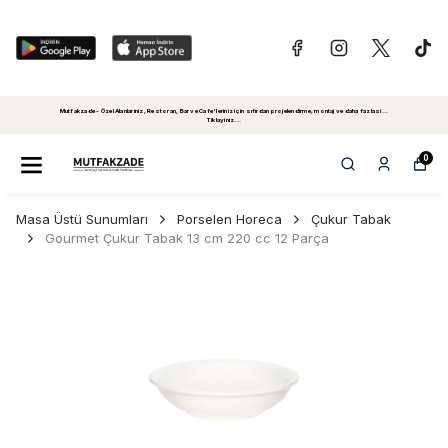
Mutfakzade - Özel Alanlariniz, Restoran, Bar ve Cafe'leriniz için sıfırdan projelendirme, montaj ve daha fazlasi...
Tiklayiniz...
0
Masa Üstü Sunumları
Porselen Horeca
Çukur Tabak
Gourmet Çukur Tabak 13 cm 220 cc 12 Parça