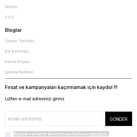
İletişim
S.S.S
Bloglar
Sunum Trendleri
Bar & Kokteyl
Kahve Köşesi
İşletme Rehberi
Fırsat ve kampanyaları kaçırmamak için kaydol !!!
Lütfen e-mail adresinizi giriniz
GÖNDER
Kişisel verilerin korunması kanunu
okudum,