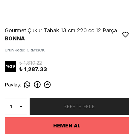
Gourmet Çukur Tabak 13 cm 220 cc 12 Parça
BONNA
Ürün Kodu
:
GRM13CK
₺ 1,810.22
%
29
₺ 1,287.33
Paylaş
:
SEPETE EKLE
HEMEN AL