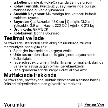
şirketleri için ideal, HoReCa standartlarında üretim
Kolay Temizlik:
Pürüzsüz yüzeyi sayesinde bulaşık
makinesinde güvenle yıkanabilir
Sıcaklık Dayanımı:
Mikrodalga fırın ve ticari bulaşık
makinesi uyumlu
Boyutlar:
Çap/Uzunluk: 13.0 cm | Genişlik: 13.2 cm |
Yükseklik: 3.9 cm | Hacim: 220 CC | Ağırlık: 0.213 kg
Ürün Kodu:
GRM13CK
Koleksiyon:
Bonna Gourmet
Teslimat ve İade
Mutfakzade üzerinden satın aldığınız ürünlerde müşteri
memnuniyeti önceliğimizdir.
Siparişler hızlı şekilde kargoya verilir.
Ürün tesliminden itibaren 14 gün içinde cayma hakkı
kullanılabilir.
İade edilecek ürünlerin kullanılmamış, orijinal ambalajında
ve tekrar satışa uygun olması gerekmektedir.
İade gönderimlerinde kargo ücreti alıcıya aittir.
Mutfakzade Hakkında
Mutfakzade, profesyonel mutfak ekipmanları alanında kaliteli
ürünleri müşterilerine sunan güvenilir bir markadır.
Yorumlar
Yorum Yap