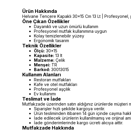
Ürün Hakkında
Helvane Tencere Kapaklı 30x15 Cm 13 Lt | Profesyonel, pr
Öne Çıkan Özellikler
Dayanıklı ve uzun ömürlü kullanım
Profesyonel mutfak kullanımına uygun
Kolay temizlenebilir yüzey
Ergonomik tasarım
Teknik Özellikler
Ölçü:
30x15
Kapasite:
13 lt
Malzeme:
Çelik
Menşei:
TR
Barkod:
30013015
Kullanım Alanları
Restoran mutfakları
Kafe ve otel mutfakları
Profesyonel aşçılık
Ev kullanımı
Teslimat ve İade
Mutfakzade üzerinden satın aldığınız ürünlerde müşteri m
Siparişler hızlı şekilde kargoya verilir.
Ürün tesliminden itibaren 14 gün içinde cayma hakkı 
İade edilecek ürünlerin kullanılmamış ve orijinal a
İade gönderimlerinde kargo ücreti alıcıya aittir.
Mutfakzade Hakkında