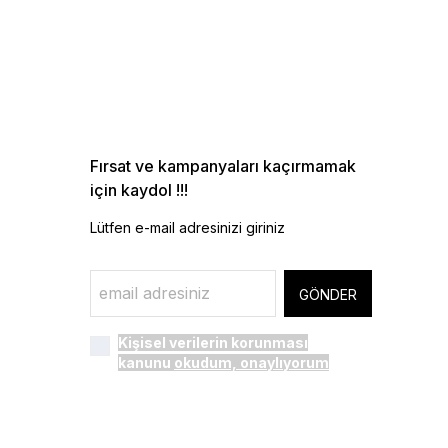
Fırsat ve kampanyaları kaçırmamak
için kaydol !!!
Lütfen e-mail adresinizi giriniz
GÖNDER
Kişisel verilerin korunması
kanunu
okudum, onaylıyorum