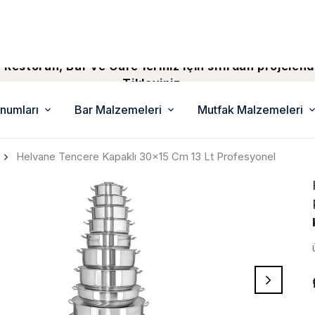
 Restoran, Bar ve Cafe'leriniz için sıfırdan projelend
Tiklayiniz...
numları
Bar Malzemeleri
Mutfak Malzemeleri
Helvane Tencere Kapaklı 30x15 Cm 13 Lt Profesyonel