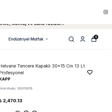
irme, montaj ve daha fazlasi...
0
Endüstriyel Mutfak
Helvane Tencere Kapaklı 30x15 Cm 13 Lt
Profesyonel
KAPP
Ürün Kodu
:
30013015
₺ 2,470.13