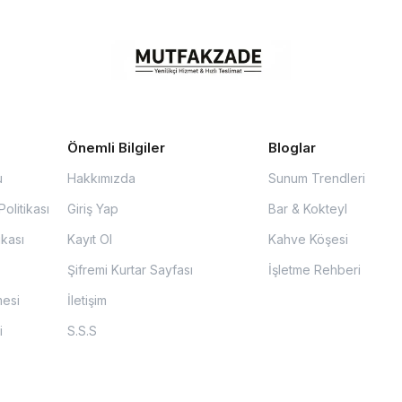
Önemli Bilgiler
Bloglar
u
Hakkımızda
Sunum Trendleri
olitikası
Giriş Yap
Bar & Kokteyl
ikası
Kayıt Ol
Kahve Köşesi
Şifremi Kurtar Sayfası
İşletme Rehberi
mesi
İletişim
i
S.S.S