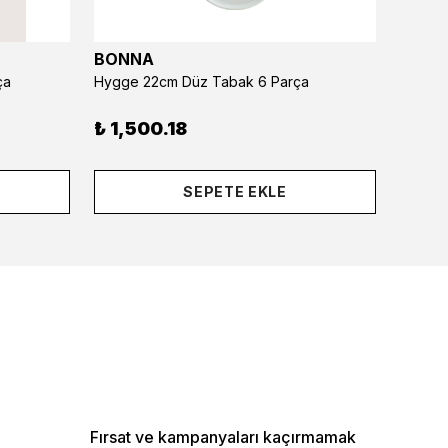
BONNA
BONN
ça
Hygge 22cm Düz Tabak 6 Parça
Hygge 
₺ 1,500.18
₺ 1,8
SEPETE EKLE
Fırsat ve kampanyaları kaçırmamak