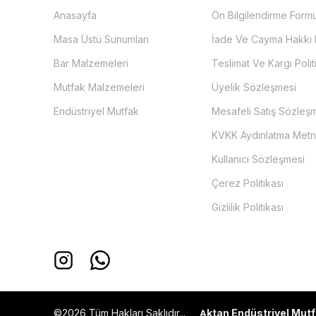
Anasayfa
Ön Bilgilendirme Form
Masa Üstü Sunumları
İade Ve Cayma Hakkı P
Bar Malzemeleri
Teslimat Ve Kargı Polit
Mutfak Malzemeleri
Üyelik Sözleşmesi
Endüstriyel Mutfak
Mesafeli Satış Sözleş
KVKK Aydınlatma Metn
Kullanıcı Sözleşmesi
Çerez Politikası
Gizlilik Politikası
©2026 Tüm Hakları Saklıdır...
ktan Endüstriyel Mutf
A