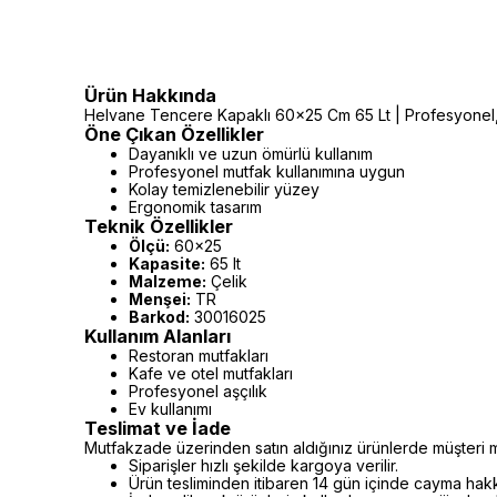
Ürün Hakkında
Helvane Tencere Kapaklı 60x25 Cm 65 Lt | Profesyonel, pr
Öne Çıkan Özellikler
Dayanıklı ve uzun ömürlü kullanım
Profesyonel mutfak kullanımına uygun
Kolay temizlenebilir yüzey
Ergonomik tasarım
Teknik Özellikler
Ölçü:
60x25
Kapasite:
65 lt
Malzeme:
Çelik
Menşei:
TR
Barkod:
30016025
Kullanım Alanları
Restoran mutfakları
Kafe ve otel mutfakları
Profesyonel aşçılık
Ev kullanımı
Teslimat ve İade
Mutfakzade üzerinden satın aldığınız ürünlerde müşteri m
Siparişler hızlı şekilde kargoya verilir.
Ürün tesliminden itibaren 14 gün içinde cayma hakkı 