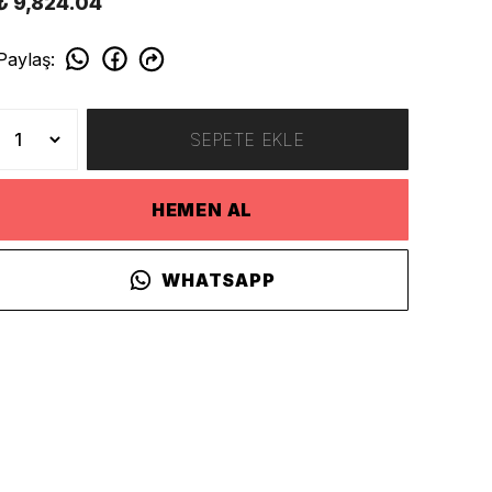
₺ 9,824.04
Paylaş
:
SEPETE EKLE
HEMEN AL
WHATSAPP