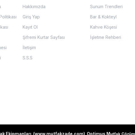
u
Hakkımızda
Sunum Trendleri
olitikası
Giriş Yap
Bar & Kokteyl
ikası
Kayıt Ol
Kahve Köşesi
Şifremi Kurtar Sayfası
İşletme Rehberi
mesi
İletişim
i
S.S.S
ak Ekipmanları (
www.mutfakzade.com
)
Optimus M
utfak Çözüm 