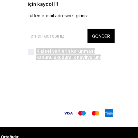
için kaydol !!!
Lütfen e-mail adresinizi giriniz
GÖNDER
Kişisel verilerin korunması
kanunu
okudum, onaylıyorum
Ortağıdır