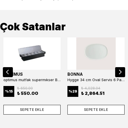
Çok Satanlar
OPTİMUS
BONNA
optimus mutfak supermıkser Bar Konteyner 6'lı 50×16×9 cm Kapaklı Polikarbon Organizer Bar & Kafe
Hygge 34 cm Oval Servis 6 Parça
₺ 650.00
₺ 4,028.04
%
15
%
29
₺ 550.00
₺ 2,864.51
SEPETE EKLE
SEPETE EKLE