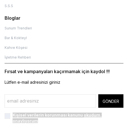
S.S.S
Bloglar
Sunum Trendleri
Bar & Kokteyl
Kahve Köşesi
İşletme Rehberi
Fırsat ve kampanyaları kaçırmamak için kaydol !!!
Lütfen e-mail adresinizi giriniz
GÖNDER
Kişisel verilerin korunması kanunu
okudum,
onaylıyorum