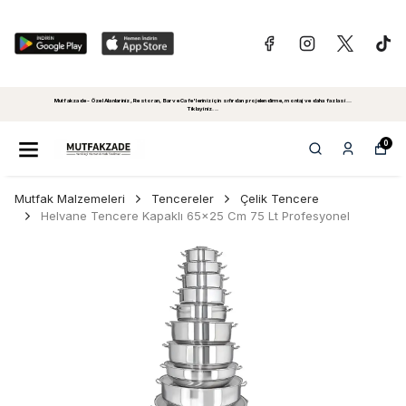
Mutfakzade - Özel Alanlariniz, Restoran, Bar ve Cafe'leriniz için sıfırdan projelendirme, montaj ve daha fazlasi...
Tiklayiniz...
0
Mutfak Malzemeleri
Tencereler
Çelik Tencere
Helvane Tencere Kapaklı 65x25 Cm 75 Lt Profesyonel