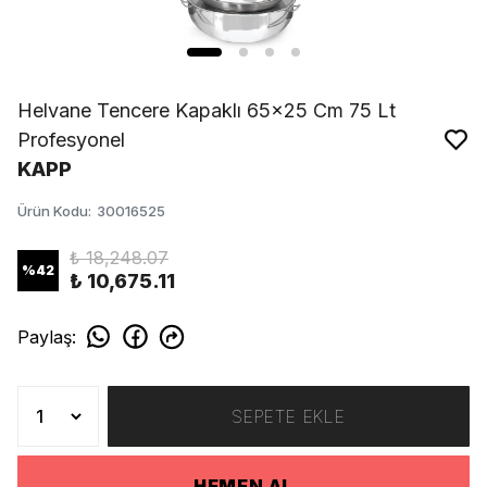
Helvane Tencere Kapaklı 65x25 Cm 75 Lt
Profesyonel
KAPP
Ürün Kodu
:
30016525
₺ 18,248.07
%
42
₺ 10,675.11
Paylaş
:
SEPETE EKLE
HEMEN AL