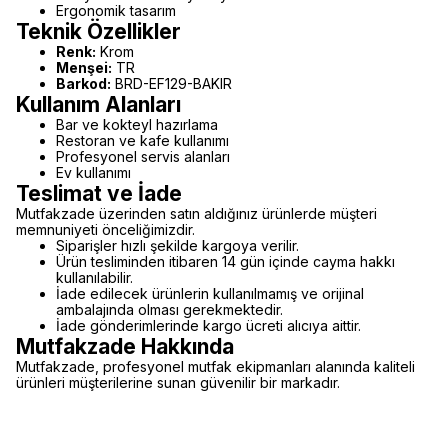
Ergonomik tasarım
Teknik Özellikler
Renk:
Krom
Menşei:
TR
Barkod:
BRD-EF129-BAKIR
Kullanım Alanları
Bar ve kokteyl hazırlama
Restoran ve kafe kullanımı
Profesyonel servis alanları
Ev kullanımı
Teslimat ve İade
Mutfakzade üzerinden satın aldığınız ürünlerde müşteri
memnuniyeti önceliğimizdir.
Siparişler hızlı şekilde kargoya verilir.
Ürün tesliminden itibaren 14 gün içinde cayma hakkı
kullanılabilir.
İade edilecek ürünlerin kullanılmamış ve orijinal
ambalajında olması gerekmektedir.
İade gönderimlerinde kargo ücreti alıcıya aittir.
Mutfakzade Hakkında
Mutfakzade, profesyonel mutfak ekipmanları alanında kaliteli
ürünleri müşterilerine sunan güvenilir bir markadır.