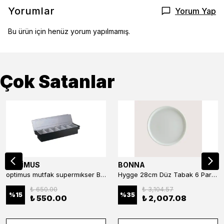
Yorumlar
Yorum Yap
Bu ürün için henüz yorum yapılmamış.
Çok Satanlar
OPTİMUS
BONNA
optimus mutfak supermıkser Bar Konteyner 6'lı 50×16×9 cm Kapaklı Polikarbon Organizer Bar & Kafe
Hygge 28cm Düz Tabak 6 Parça
₺ 650.00
₺ 3,104.57
%
15
%
35
₺ 550.00
₺ 2,007.08