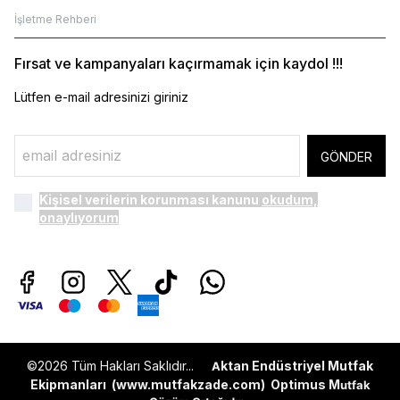
İşletme Rehberi
Fırsat ve kampanyaları kaçırmamak için kaydol !!!
Lütfen e-mail adresinizi giriniz
GÖNDER
Kişisel verilerin korunması kanunu
okudum,
onaylıyorum
©2026 Tüm Hakları Saklıdır...
ktan Endüstriyel Mutfak
A
Ekipmanları (
www.mutfakzade.com
)
Optimus M
utfak