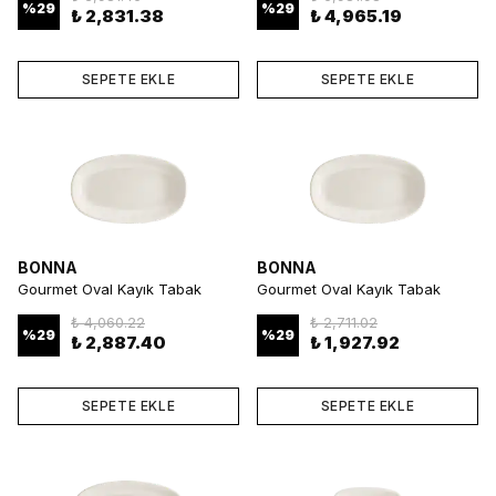
Parça
%
29
%
29
₺ 2,831.38
₺ 4,965.19
SEPETE EKLE
SEPETE EKLE
BONNA
BONNA
Gourmet Oval Kayık Tabak
Gourmet Oval Kayık Tabak
34*19 cm 1050 cc 6 Parça
29*17 cm 700 cc 6 Parça
₺ 4,060.22
₺ 2,711.02
%
29
%
29
₺ 2,887.40
₺ 1,927.92
SEPETE EKLE
SEPETE EKLE