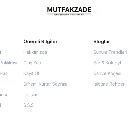
Önemli Bilgiler
Bloglar
u
Hakkımızda
Sunum Trendleri
olitikası
Giriş Yap
Bar & Kokteyl
ikası
Kayıt Ol
Kahve Köşesi
Şifremi Kurtar Sayfası
İşletme Rehberi
mesi
İletişim
i
S.S.S