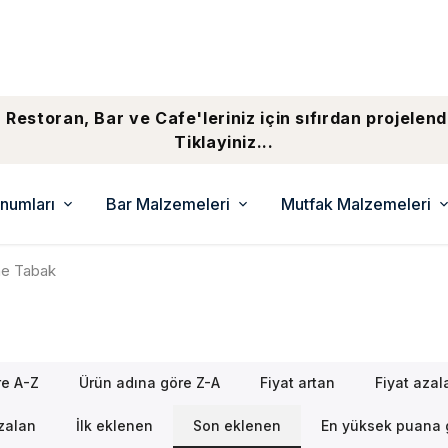
 Restoran, Bar ve Cafe'leriniz için sıfırdan projelend
Tiklayiniz...
numları
Bar Malzemeleri
Mutfak Malzemeleri
e Tabak
re A-Z
Ürün adına göre Z-A
Fiyat artan
Fiyat azal
azalan
İlk eklenen
Son eklenen
En yüksek puana 