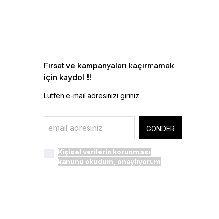
Fırsat ve kampanyaları kaçırmamak
için kaydol !!!
Lütfen e-mail adresinizi giriniz
GÖNDER
Kişisel verilerin korunması
kanunu
okudum, onaylıyorum