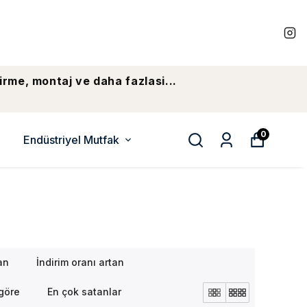
irme, montaj ve daha fazlasi...
0
Endüstriyel Mutfak
an
İndirim oranı artan
göre
En çok satanlar