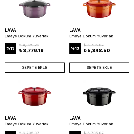
LAVA
LAVA
Emaye Döküm Yuvarlak
Emaye Döküm Yuvarlak
Tencere 28 cm Mor
Tencere 32 cm Turuncu
₺ 4,329.26
₺ 6,705.07
%
13
%
13
₺ 3,776.19
₺ 5,848.50
SEPETE EKLE
SEPETE EKLE
LAVA
LAVA
Emaye Döküm Yuvarlak
Emaye Döküm Yuvarlak
Tencere 32 cm Kırmızı
Tencere 32 cm Siyah
₺ 6,705.07
₺ 6,705.07