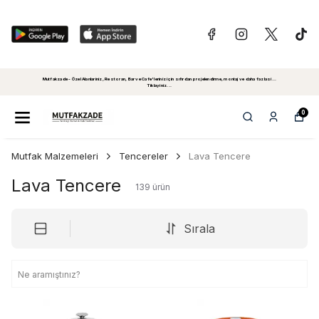
Mutfakzade - Özel Alanlariniz, Restoran, Bar ve Cafe'leriniz için sıfırdan projelendirme, montaj ve daha fazlasi...
Tiklayiniz...
0
Mutfak Malzemeleri
Tencereler
Lava Tencere
Lava Tencere
139
ürün
Sırala