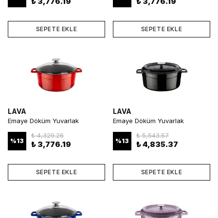
₺ 3,776.19
₺ 3,776.19
SEPETE EKLE
SEPETE EKLE
LAVA
LAVA
Emaye Döküm Yuvarlak
Emaye Döküm Yuvarlak
Tencere 28 cm Kırmızı
Tencere 28 cm Siyah
₺ 4,329.26
₺ 5,543.57
%
13
%
13
₺ 3,776.19
₺ 4,835.37
SEPETE EKLE
SEPETE EKLE