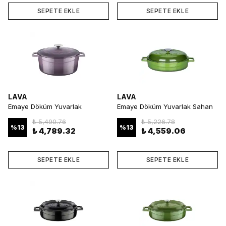
SEPETE EKLE
SEPETE EKLE
LAVA
LAVA
Emaye Döküm Yuvarlak
Emaye Döküm Yuvarlak Sahan
Tencere 28 cm Mor
Tencere 28 cm Yeşil
₺ 5,490.76
₺ 5,226.78
%
13
%
13
₺ 4,789.32
₺ 4,559.06
SEPETE EKLE
SEPETE EKLE