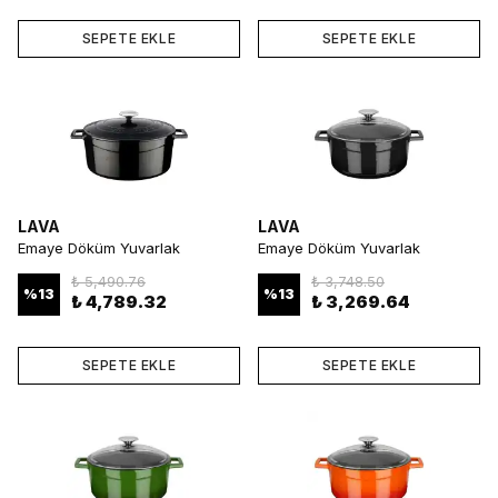
SEPETE EKLE
SEPETE EKLE
LAVA
LAVA
Emaye Döküm Yuvarlak
Emaye Döküm Yuvarlak
Tencere 28 cm Siyah
Tencere 24 cm Siyah
₺ 5,490.76
₺ 3,748.50
%
13
%
13
₺ 4,789.32
₺ 3,269.64
SEPETE EKLE
SEPETE EKLE