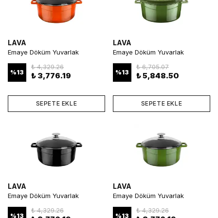
LAVA
LAVA
Emaye Döküm Yuvarlak
Emaye Döküm Yuvarlak
Tencere 28 cm Turuncu
Tencere 32 cm Yeşil
₺ 4,329.26
₺ 6,705.07
%
13
%
13
₺ 3,776.19
₺ 5,848.50
SEPETE EKLE
SEPETE EKLE
LAVA
LAVA
Emaye Döküm Yuvarlak
Emaye Döküm Yuvarlak
Tencere 28 cm Siyah
Tencere 28 cm Yeşil
₺ 4,329.26
₺ 4,329.26
%
13
%
13