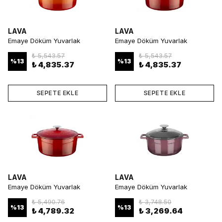
LAVA
LAVA
Emaye Döküm Yuvarlak
Emaye Döküm Yuvarlak
Tencere 28 cm Turuncu
Tencere 28 cm Kırmızı
₺ 5,543.57
₺ 5,543.57
%
13
%
13
₺ 4,835.37
₺ 4,835.37
SEPETE EKLE
SEPETE EKLE
LAVA
LAVA
Emaye Döküm Yuvarlak
Emaye Döküm Yuvarlak
Tencere 28 cm Kırmızı
Tencere 24 cm Mor
₺ 5,490.76
₺ 3,748.50
%
13
%
13
₺ 4,789.32
₺ 3,269.64