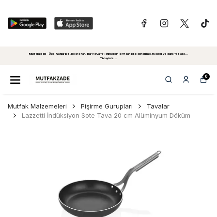
Mutfakzade - Özel Alanlariniz, Restoran, Bar ve Cafe'leriniz için sıfırdan projelendirme, montaj ve daha fazlasi...
Tiklayiniz...
0
Mutfak Malzemeleri
Pişirme Gurupları
Tavalar
Lazzetti İndüksiyon Sote Tava 20 cm Alüminyum Döküm