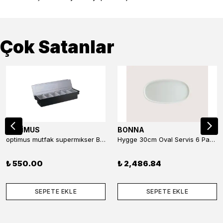
Çok Satanlar
OPTİMUS
BONNA
optimus mutfak supermıkser Bar Konteyner 6'lı 50×16×9 cm Kapaklı Polikarbon Organizer Bar & Kafe
Hygge 30cm Oval Servis 6 Parça
₺ 550.00
₺ 2,486.84
SEPETE EKLE
SEPETE EKLE