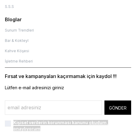
S.S.S
Bloglar
Sunum Trendleri
Bar & Kokteyl
Kahve Köşesi
İşletme Rehberi
Fırsat ve kampanyaları kaçırmamak için kaydol !!!
Lütfen e-mail adresinizi giriniz
GÖNDER
Kişisel verilerin korunması kanunu
okudum,
onaylıyorum