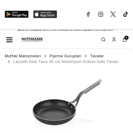
Mutfakzade - Özel Alanlariniz, Restoran, Bar ve Cafe'leriniz için sıfırdan projelendirme, montaj ve daha fazlasi...
Tiklayiniz...
0
Mutfak Malzemeleri
Pişirme Gurupları
Tavalar
Lazzetti Sote Tava 36 cm Alüminyum Döküm Sote Tavası