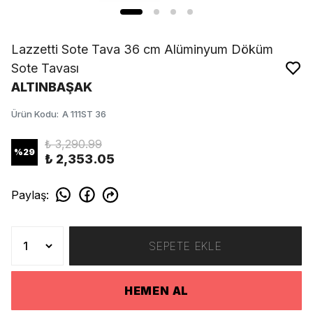
Lazzetti Sote Tava 36 cm Alüminyum Döküm
Sote Tavası
ALTINBAŞAK
Ürün Kodu
:
A 111ST 36
₺ 3,290.99
%
29
₺ 2,353.05
Paylaş
:
SEPETE EKLE
HEMEN AL