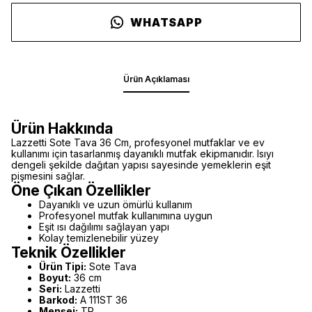
WHATSAPP
Ürün Açıklaması
Ürün Hakkında
Lazzetti Sote Tava 36 Cm, profesyonel mutfaklar ve ev
kullanımı için tasarlanmış dayanıklı mutfak ekipmanıdır. Isıyı
dengeli şekilde dağıtan yapısı sayesinde yemeklerin eşit
pişmesini sağlar.
Öne Çıkan Özellikler
Dayanıklı ve uzun ömürlü kullanım
Profesyonel mutfak kullanımına uygun
Eşit ısı dağılımı sağlayan yapı
Kolay temizlenebilir yüzey
Teknik Özellikler
Ürün Tipi:
Sote Tava
Boyut:
36 cm
Seri:
Lazzetti
Barkod:
A 111ST 36
Menşei:
TR