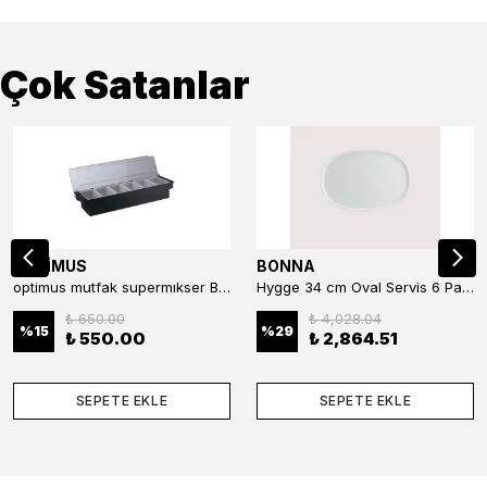
Çok Satanlar
OPTİMUS
BONNA
optimus mutfak supermıkser Bar Konteyner 6'lı 50×16×9 cm Kapaklı Polikarbon Organizer Bar & Kafe
Hygge 34 cm Oval Servis 6 Parça
₺ 650.00
₺ 4,028.04
%
15
%
29
₺ 550.00
₺ 2,864.51
SEPETE EKLE
SEPETE EKLE