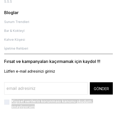
S.S.S
Bloglar
Sunum Trendleri
Bar & Kokteyl
Kahve Köşesi
İşletme Rehberi
Fırsat ve kampanyaları kaçırmamak için kaydol !!!
Lütfen e-mail adresinizi giriniz
GÖNDER
Kişisel verilerin korunması kanunu
okudum,
onaylıyorum