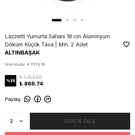
Lazzetti Yumurta Sahanı 18 cm Alüminyum
Döküm Küçük Tava | Min. 2 Adet
ALTINBAŞAK
Ürün Kodu
:
A 111YS 18
₺ 1,154.50
%
25
₺ 866.74
Paylaş
:
SEPETE EKLE