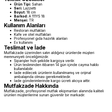
Ürün Tipi:
Sahan
Seri:
Lazzetti
Boyut:
18 cm
Barkod:
A 111YS 18
Menşei:
TR
Kullanım Alanları
Restoran mutfakları
Kafe ve otel mutfakları
Profesyonel gıda hazırlık alanları
Ev kullanımı
Teslimat ve İade
Mutfakzade üzerinden satın aldığınız ürünlerde müşteri
memnuniyeti önceliğimizdir.
Siparişler hızlı şekilde kargoya verilir.
Ürün tesliminden itibaren 14 gün içinde cayma hakkı
kullanılabilir.
İade edilecek ürünlerin kullanılmamış ve orijinal
ambalajında olması gerekmektedir.
İade gönderimlerinde kargo ücreti alıcıya aittir.
Mutfakzade Hakkında
Mutfakzade, profesyonel mutfak ekipmanları alanında kaliteli
ürünleri müşterilerine sunan güvenilir bir markadır.