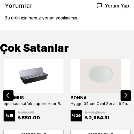
Yorumlar
Yorum Yap
Bu ürün için henüz yorum yapılmamış.
Çok Satanlar
OPTİMUS
BONNA
optimus mutfak supermıkser Bar Konteyner 6'lı 50×16×9 cm Kapaklı Polikarbon Organizer Bar & Kafe
Hygge 34 cm Oval Servis 6 Parça
₺ 650.00
₺ 4,028.04
%
15
%
29
₺ 550.00
₺ 2,864.51