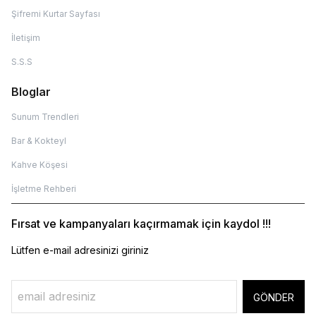
Şifremi Kurtar Sayfası
İletişim
S.S.S
Bloglar
Sunum Trendleri
Bar & Kokteyl
Kahve Köşesi
İşletme Rehberi
Fırsat ve kampanyaları kaçırmamak için kaydol !!!
Lütfen e-mail adresinizi giriniz
GÖNDER