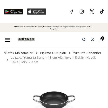
Mutfakzade - Özel Alanlariniz, Restoran, Bar ve Cafe'leriniz için sıfırdan projelendirme, montaj ve daha fazlasi...
Tiklayiniz...
0
Mutfak Malzemeleri
Pişirme Gurupları
Yumurta Sahanları
Lazzetti Yumurta Sahanı 18 cm Alüminyum Döküm Küçük
Tava | Min. 2 Adet