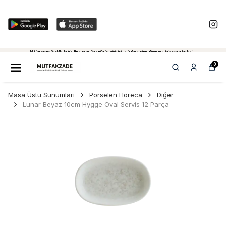
Mutfakzade - Özel Alanlariniz, Restoran, Bar ve Cafe'leriniz için sıfırdan projelendirme, montaj ve daha fazlasi...
Tiklayiniz...
0
Masa Üstü Sunumları
Porselen Horeca
Diğer
Lunar Beyaz 10cm Hygge Oval Servis 12 Parça