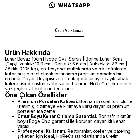
WHATSAPP
Ürün Açıklaması
Ürün Hakkında
Lunar Beyaz 10cm Hygge Oval Servis | Bonna Lunar Serisi
(Çap/Uzunluk: 10.0 cm | Genişlik: 6.6 cm | Yükseklik: 2.2 cm |
Ağırlık: 0.105 kg), profesyonel mutfaklarda ve şık sofralarda
kullanım için özel olarak tasarlanmış premium porselen bir
üründür. Dayanıklı yapısı ve estetik görünümüyle kayık tabak
kategorisinde üstün kalite sunan bu ürün, HoReCa sektörünün
vazgeçilmez tercihlerinden biridir.
Öne Çıkan Özellikler
Premium Porselen Kalitesi:
Bonna'nın özel formülü ile
üretilmiş, çizilmeye ve kırılmaya karşı dayanıklı premium
porselen malzeme
Ömür Boyu Kenar Çıtlama Garantisi:
Bonna'nın ömür
boyu Edge Chip garantisi ile korunan dayanıklı kenar
yapısı
Profesyonel Kullanım:
Restoranlar, oteller ve catering
şirketleri için ideal, HoReCa standartlarında üretim