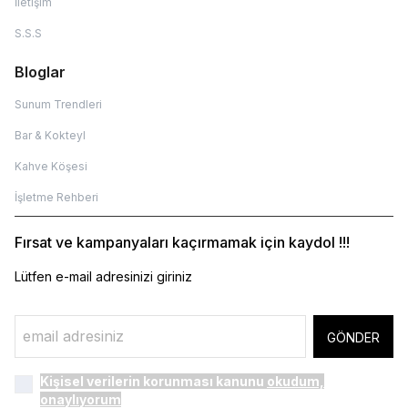
İletişim
S.S.S
Bloglar
Sunum Trendleri
Bar & Kokteyl
Kahve Köşesi
İşletme Rehberi
Fırsat ve kampanyaları kaçırmamak için kaydol !!!
Lütfen e-mail adresinizi giriniz
GÖNDER
Kişisel verilerin korunması kanunu
okudum,
onaylıyorum