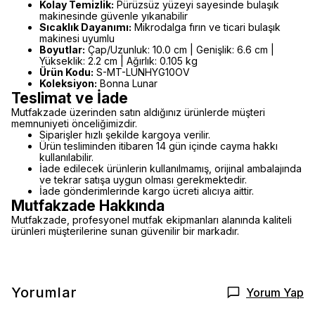
Kolay Temizlik:
Pürüzsüz yüzeyi sayesinde bulaşık
makinesinde güvenle yıkanabilir
Sıcaklık Dayanımı:
Mikrodalga fırın ve ticari bulaşık
makinesi uyumlu
Boyutlar:
Çap/Uzunluk: 10.0 cm | Genişlik: 6.6 cm |
Yükseklik: 2.2 cm | Ağırlık: 0.105 kg
Ürün Kodu:
S-MT-LUNHYG10OV
Koleksiyon:
Bonna Lunar
Teslimat ve İade
Mutfakzade üzerinden satın aldığınız ürünlerde müşteri
memnuniyeti önceliğimizdir.
Siparişler hızlı şekilde kargoya verilir.
Ürün tesliminden itibaren 14 gün içinde cayma hakkı
kullanılabilir.
İade edilecek ürünlerin kullanılmamış, orijinal ambalajında
ve tekrar satışa uygun olması gerekmektedir.
İade gönderimlerinde kargo ücreti alıcıya aittir.
Mutfakzade Hakkında
Mutfakzade, profesyonel mutfak ekipmanları alanında kaliteli
ürünleri müşterilerine sunan güvenilir bir markadır.
Yorumlar
Yorum Yap