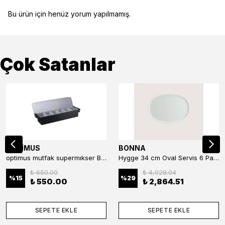
Bu ürün için henüz yorum yapılmamış.
Çok Satanlar
OPTİMUS
BONNA
optimus mutfak supermıkser Bar Konteyner 6'lı 50×16×9 cm Kapaklı Polikarbon Organizer Bar & Kafe
Hygge 34 cm Oval Servis 6 Parça
₺ 650.00
₺ 4,028.04
%
15
%
29
₺ 550.00
₺ 2,864.51
SEPETE EKLE
SEPETE EKLE