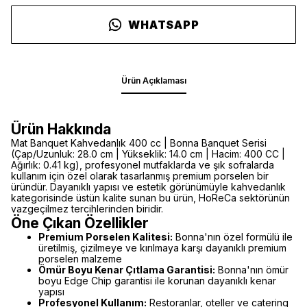
WHATSAPP
Ürün Açıklaması
Ürün Hakkında
Mat Banquet Kahvedanlık 400 cc | Bonna Banquet Serisi
(Çap/Uzunluk: 28.0 cm | Yükseklik: 14.0 cm | Hacim: 400 CC |
Ağırlık: 0.41 kg), profesyonel mutfaklarda ve şık sofralarda
kullanım için özel olarak tasarlanmış premium porselen bir
üründür. Dayanıklı yapısı ve estetik görünümüyle kahvedanlık
kategorisinde üstün kalite sunan bu ürün, HoReCa sektörünün
vazgeçilmez tercihlerinden biridir.
Öne Çıkan Özellikler
Premium Porselen Kalitesi:
Bonna'nın özel formülü ile
üretilmiş, çizilmeye ve kırılmaya karşı dayanıklı premium
porselen malzeme
Ömür Boyu Kenar Çıtlama Garantisi:
Bonna'nın ömür
boyu Edge Chip garantisi ile korunan dayanıklı kenar
yapısı
Profesyonel Kullanım:
Restoranlar, oteller ve catering