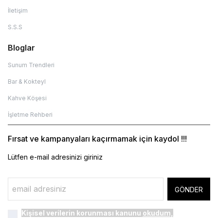
İletişim
S.S.S
Bloglar
Sunum Trendleri
Bar & Kokteyl
Kahve Köşesi
İşletme Rehberi
Fırsat ve kampanyaları kaçırmamak için kaydol !!!
Lütfen e-mail adresinizi giriniz
GÖNDER
Kişisel verilerin korunması kanunu
okudum,