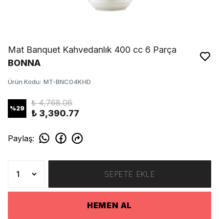
Mat Banquet Kahvedanlık 400 cc 6 Parça
BONNA
Ürün Kodu
:
MT-BNC04KHD
₺ 4,768.06
%
29
₺ 3,390.77
Paylaş
:
SEPETE EKLE
HEMEN AL