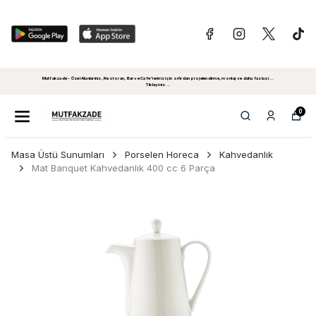
Mutfakzade - Özel Alanlariniz, Restoran, Bar ve Cafe'leriniz için sıfırdan projelendirme, montaj ve daha fazlasi...
Tiklayiniz...
0
Masa Üstü Sunumları
Porselen Horeca
Kahvedanlık
Mat Banquet Kahvedanlık 400 cc 6 Parça