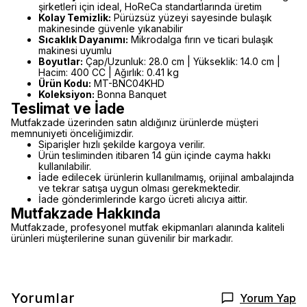
şirketleri için ideal, HoReCa standartlarında üretim
Kolay Temizlik:
Pürüzsüz yüzeyi sayesinde bulaşık
makinesinde güvenle yıkanabilir
Sıcaklık Dayanımı:
Mikrodalga fırın ve ticari bulaşık
makinesi uyumlu
Boyutlar:
Çap/Uzunluk: 28.0 cm | Yükseklik: 14.0 cm |
Hacim: 400 CC | Ağırlık: 0.41 kg
Ürün Kodu:
MT-BNC04KHD
Koleksiyon:
Bonna Banquet
Teslimat ve İade
Mutfakzade üzerinden satın aldığınız ürünlerde müşteri
memnuniyeti önceliğimizdir.
Siparişler hızlı şekilde kargoya verilir.
Ürün tesliminden itibaren 14 gün içinde cayma hakkı
kullanılabilir.
İade edilecek ürünlerin kullanılmamış, orijinal ambalajında
ve tekrar satışa uygun olması gerekmektedir.
İade gönderimlerinde kargo ücreti alıcıya aittir.
Mutfakzade Hakkında
Mutfakzade, profesyonel mutfak ekipmanları alanında kaliteli
ürünleri müşterilerine sunan güvenilir bir markadır.
Yorumlar
Yorum Yap