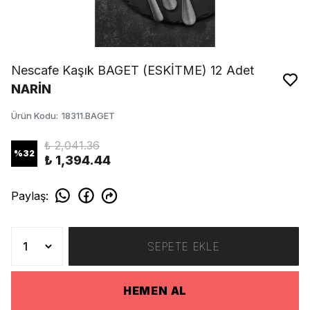
Nescafe Kaşık BAGET (ESKİTME) 12 Adet
NARİN
Ürün Kodu
:
18311.BAGET
₺ 2,041.36
%
32
₺ 1,394.44
Paylaş
:
SEPETE EKLE
HEMEN AL