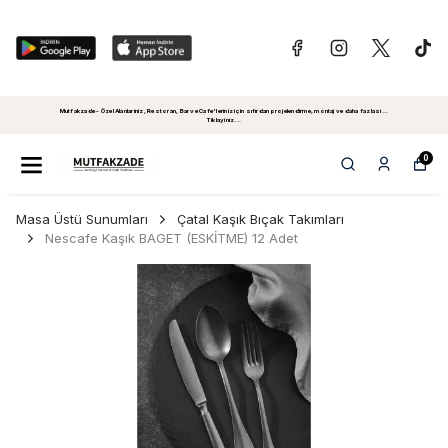
Mutfakzade - Özel Alanlariniz, Restoran, Bar ve Cafe'leriniz için sıfırdan projelendirme, montaj ve daha fazlasi...
Tiklayiniz...
0
Masa Üstü Sunumları
Çatal Kaşık Bıçak Takımları
Nescafe Kaşık BAGET (ESKİTME) 12 Adet