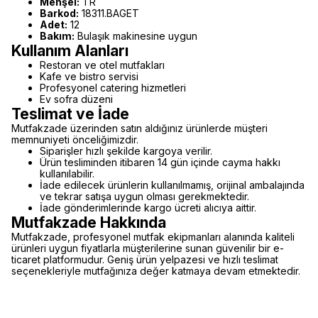
Menşei:
TR
Barkod:
18311.BAGET
Adet:
12
Bakım:
Bulaşık makinesine uygun
Kullanım Alanları
Restoran ve otel mutfakları
Kafe ve bistro servisi
Profesyonel catering hizmetleri
Ev sofra düzeni
Teslimat ve İade
Mutfakzade üzerinden satın aldığınız ürünlerde müşteri
memnuniyeti önceliğimizdir.
Siparişler hızlı şekilde kargoya verilir.
Ürün tesliminden itibaren 14 gün içinde cayma hakkı
kullanılabilir.
İade edilecek ürünlerin kullanılmamış, orijinal ambalajında
ve tekrar satışa uygun olması gerekmektedir.
İade gönderimlerinde kargo ücreti alıcıya aittir.
Mutfakzade Hakkında
Mutfakzade, profesyonel mutfak ekipmanları alanında kaliteli
ürünleri uygun fiyatlarla müşterilerine sunan güvenilir bir e-
ticaret platformudur. Geniş ürün yelpazesi ve hızlı teslimat
seçenekleriyle mutfağınıza değer katmaya devam etmektedir.