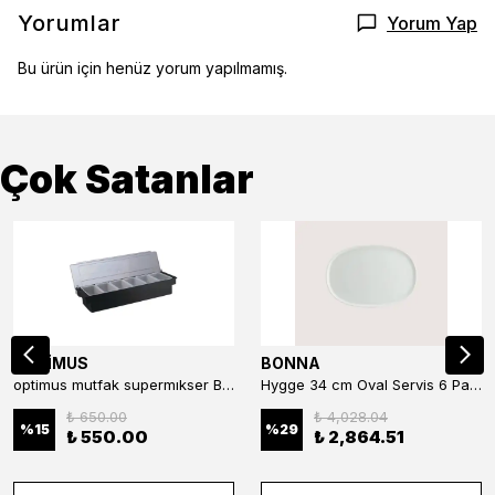
Yorumlar
Yorum Yap
Bu ürün için henüz yorum yapılmamış.
Çok Satanlar
OPTİMUS
BONNA
optimus mutfak supermıkser Bar Konteyner 6'lı 50×16×9 cm Kapaklı Polikarbon Organizer Bar & Kafe
Hygge 34 cm Oval Servis 6 Parça
₺ 650.00
₺ 4,028.04
%
15
%
29
₺ 550.00
₺ 2,864.51