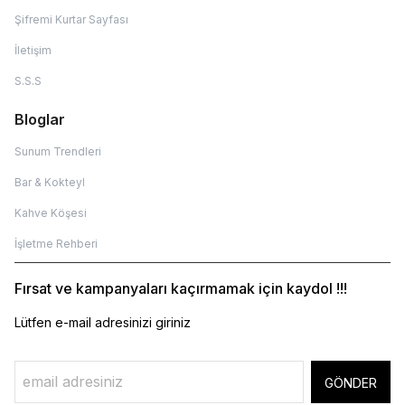
Şifremi Kurtar Sayfası
İletişim
S.S.S
Bloglar
Sunum Trendleri
Bar & Kokteyl
Kahve Köşesi
İşletme Rehberi
Fırsat ve kampanyaları kaçırmamak için kaydol !!!
Lütfen e-mail adresinizi giriniz
GÖNDER