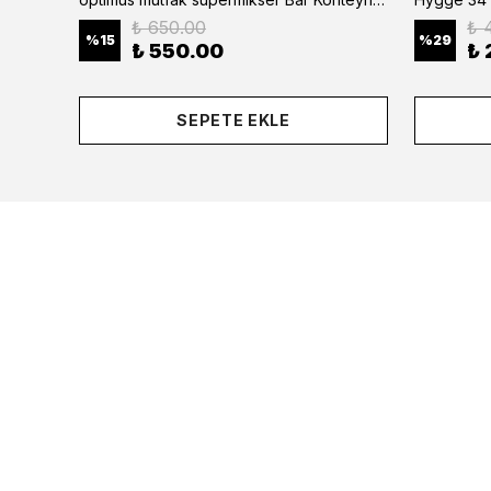
₺ 650.00
₺ 
%
15
%
29
₺ 550.00
₺ 
SEPETE EKLE