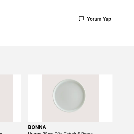
Yorum Yap
BONNA
BONN
a
Hygge 28cm Düz Tabak 6 Parça