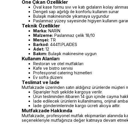
Öne Çıkan Özellikler
Oval kase formu sıvı ve katı gıdaların kolay alınmas
Dengeli sap ağırlığı ile konforlu kullanım sunar
Bulaşık makinesinde yıkamaya uygundur
Paslanmaz yüzey sayesinde higiyen kullanım garan
Teknik Özellikler
Marka:
NARİN
Malzeme:
Paslanmaz çelik 18/10
Menşei:
TR
Barkod:
44411.PLAIDES
Adet:
12
Bakım:
Bulaşık makinesine uygun
Kullanım Alanları
Restoran ve otel mutfakları
Kafe ve bistro servisi
Profesyonel catering hizmetleri
Ev sofra düzeni
Teslimat ve İade
Mutfakzade üzerinden satın aldığınız ürünlerde müşteri m
Siparişler hızlı şekilde kargoya verilir.
Ürün tesliminden itibaren 14 gün içinde cayma hakkı 
İade edilecek ürünlerin kullanılmamış, orijinal amb
İade gönderimlerinde kargo ücreti alıcıya aittir.
Mutfakzade Hakkında
Mutfakzade, profesyonel mutfak ekipmanları alanında kalite
seçenekleriyle mutfağınıza değer katmaya devam etmekt