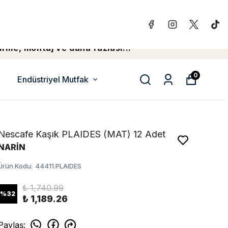
irme, montaj ve daha fazlasi...
0
Endüstriyel Mutfak
Nescafe Kaşık PLAIDES (MAT) 12 Adet
NARİN
Ürün Kodu
:
44411.PLAIDES
₺ 1,740.99
%
32
₺ 1,189.26
Paylaş
: