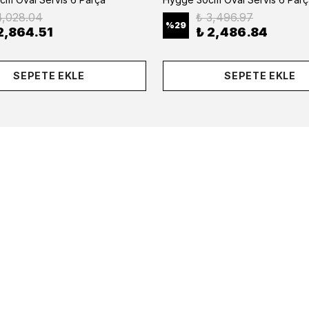
4,028.04
₺ 3,496.97
%
29
2,864.51
₺ 2,486.84
SEPETE EKLE
SEPETE EKLE