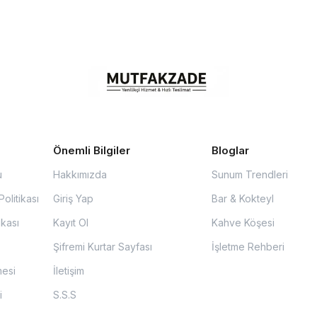
Önemli Bilgiler
Bloglar
u
Hakkımızda
Sunum Trendleri
olitikası
Giriş Yap
Bar & Kokteyl
ikası
Kayıt Ol
Kahve Köşesi
Şifremi Kurtar Sayfası
İşletme Rehberi
mesi
İletişim
i
S.S.S