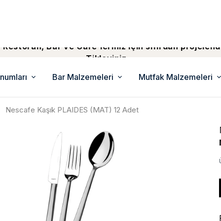
 Restoran, Bar ve Cafe'leriniz için sıfırdan projelend
Tiklayiniz...
numları
Bar Malzemeleri
Mutfak Malzemeleri
Nescafe Kaşık PLAIDES (MAT) 12 Adet