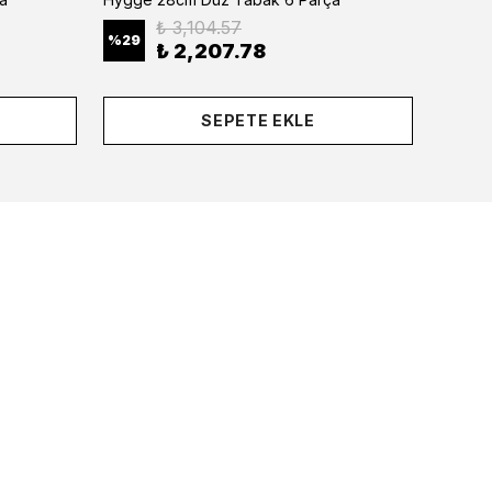
₺ 3,104.57
%
29
%
29
₺ 2,207.78
SEPETE EKLE