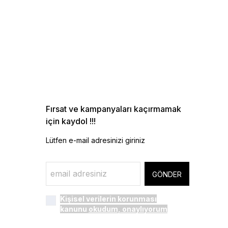
Fırsat ve kampanyaları kaçırmamak
için kaydol !!!
Lütfen e-mail adresinizi giriniz
GÖNDER
Kişisel verilerin korunması
kanunu
okudum, onaylıyorum