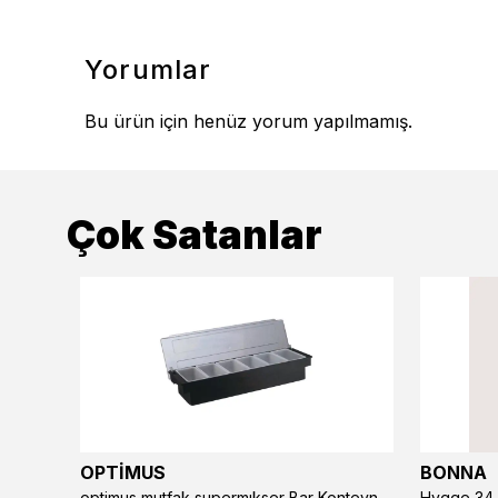
Yorumlar
Bu ürün için henüz yorum yapılmamış.
Çok Satanlar
OPTİMUS
BONNA
optimus mutfak supermıkser Bar Konteyner 6'lı 50×16×9 cm Kapaklı Polikarbon Organizer Bar & Kafe
Hygge 34 