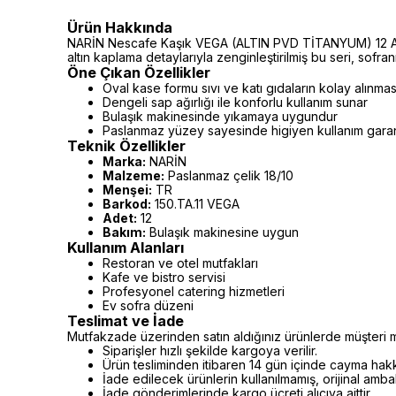
Ürün Hakkında
NARİN Nescafe Kaşık VEGA (ALTIN PVD TİTANYUM) 12 Adet
altın kaplama detaylarıyla zenginleştirilmiş bu seri, sofranı
Öne Çıkan Özellikler
Oval kase formu sıvı ve katı gıdaların kolay alınmas
Dengeli sap ağırlığı ile konforlu kullanım sunar
Bulaşık makinesinde yıkamaya uygundur
Paslanmaz yüzey sayesinde higiyen kullanım garan
Teknik Özellikler
Marka:
NARİN
Malzeme:
Paslanmaz çelik 18/10
Menşei:
TR
Barkod:
150.TA.11 VEGA
Adet:
12
Bakım:
Bulaşık makinesine uygun
Kullanım Alanları
Restoran ve otel mutfakları
Kafe ve bistro servisi
Profesyonel catering hizmetleri
Ev sofra düzeni
Teslimat ve İade
Mutfakzade üzerinden satın aldığınız ürünlerde müşteri m
Siparişler hızlı şekilde kargoya verilir.
Ürün tesliminden itibaren 14 gün içinde cayma hakkı 
İade edilecek ürünlerin kullanılmamış, orijinal amb
İade gönderimlerinde kargo ücreti alıcıya aittir.