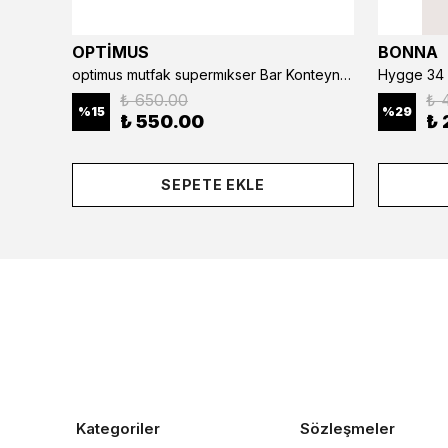
OPTİMUS
BONNA
optimus mutfak supermıkser Bar Konteyner 6'lı 50×16×9 cm Kapaklı Polikarbon Organizer Bar & Kafe
Hygge 34 
₺ 650.00
₺ 
%
15
%
29
₺ 550.00
₺ 
SEPETE EKLE
Kategoriler
Sözleşmeler