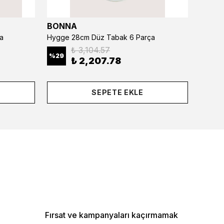
BONNA
BONN
a
Hygge 28cm Düz Tabak 6 Parça
₺ 3,104.57
%
29
%
29
₺ 2,207.78
SEPETE EKLE
Fırsat ve kampanyaları kaçırmamak