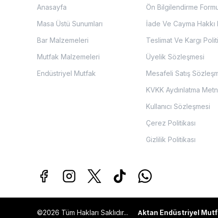
Anasayfa
Ön Bilgilendirme Form
Masa Üstü Sunumları
İade Ve Cayma Hakkı P
Bar Malzemeleri
Teslimat Ve Kargı Polit
Mutfak Malzemeleri
Üyelik Sözleşmesi
Endüstriyel Mutfak
Mesafeli Satış Sözleş
KVKK Aydınlatma Metn
Kullanıcı Sözleşmesi
Çerez Politikası
Gizlilik Politikası
©2026 Tüm Hakları Saklıdır...
ktan Endüstriyel Mutf
A