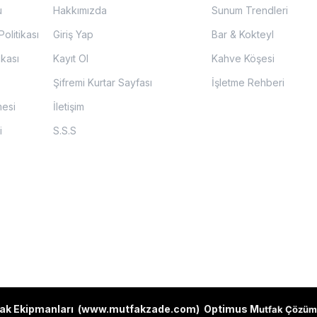
u
Hakkımızda
Sunum Trendleri
olitikası
Giriş Yap
Bar & Kokteyl
ikası
Kayıt Ol
Kahve Köşesi
Şifremi Kurtar Sayfası
İşletme Rehberi
mesi
İletişim
i
S.S.S
ak Ekipmanları (
www.mutfakzade.com
)
Optimus M
utfak Çözüm 