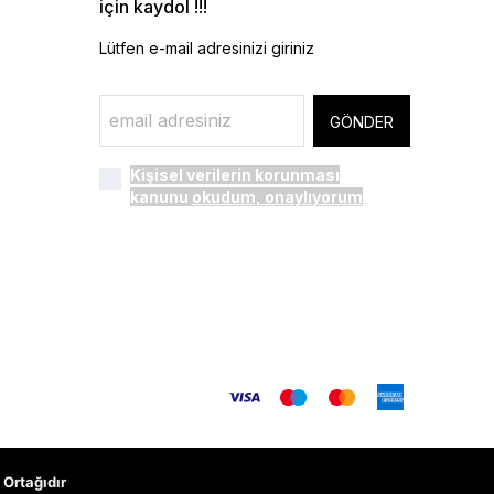
için kaydol !!!
Lütfen e-mail adresinizi giriniz
GÖNDER
Kişisel verilerin korunması
kanunu
okudum, onaylıyorum
Ortağıdır