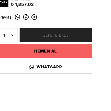
%
32
₺ 1,857.02
Paylaş
:
SEPETE EKLE
HEMEN AL
WHATSAPP