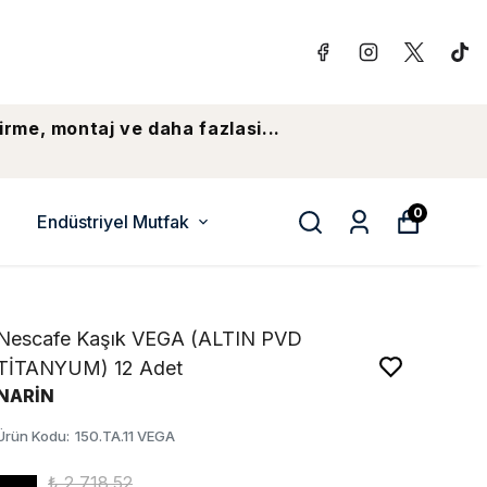
irme, montaj ve daha fazlasi...
0
Endüstriyel Mutfak
Nescafe Kaşık VEGA (ALTIN PVD
TİTANYUM) 12 Adet
NARİN
Ürün Kodu
:
150.TA.11 VEGA
₺ 2,718.52