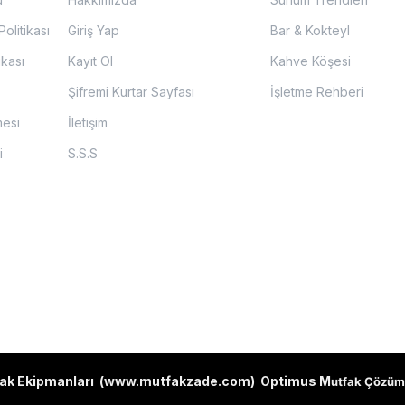
olitikası
Giriş Yap
Bar & Kokteyl
ikası
Kayıt Ol
Kahve Köşesi
Şifremi Kurtar Sayfası
İşletme Rehberi
mesi
İletişim
i
S.S.S
ak Ekipmanları (
www.mutfakzade.com
)
Optimus M
utfak Çözüm 