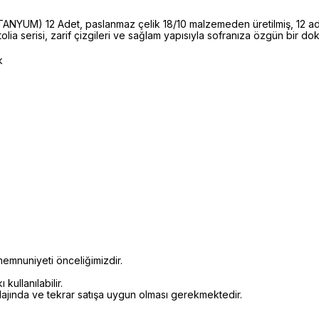
UM) 12 Adet, paslanmaz çelik 18/10 malzemeden üretilmiş, 12 adet
ia serisi, zarif çizgileri ve sağlam yapısıyla sofranıza özgün bir dok
k
emnuniyeti önceliğimizdir.
kullanılabilir.
alajında ve tekrar satışa uygun olması gerekmektedir.