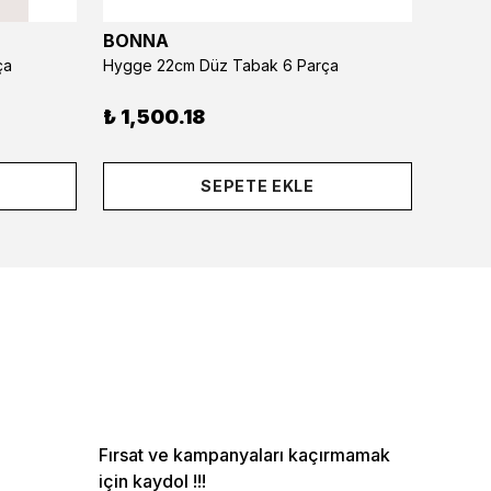
BONNA
BONN
ça
Hygge 22cm Düz Tabak 6 Parça
Hygge 
₺ 1,500.18
₺ 1,8
SEPETE EKLE
Fırsat ve kampanyaları kaçırmamak
için kaydol !!!