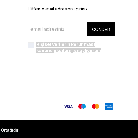
Lütfen e-mail adresinizi giriniz
GÖNDER
Kişisel verilerin korunması
kanunu
okudum, onaylıyorum
Ortağıdır