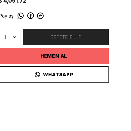
₺ 4,091.72
Paylaş
:
SEPETE EKLE
HEMEN AL
WHATSAPP