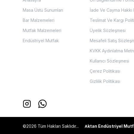
Masa Üstü Sunumları
İade Ve Cayma Hakkı P
Bar Malzemeleri
Teslimat Ve Kargı Polit
Mutfak Malzemeleri
Üyelik Sözleşmesi
Endüstriyel Mutfak
Mesafeli Satış Sözleş
KVKK Aydınlatma Metn
Kullanıcı Sözleşmesi
Çerez Politikası
Gizlilik Politikası
©2026 Tüm Hakları Saklıdır...
ktan Endüstriyel Mutf
A