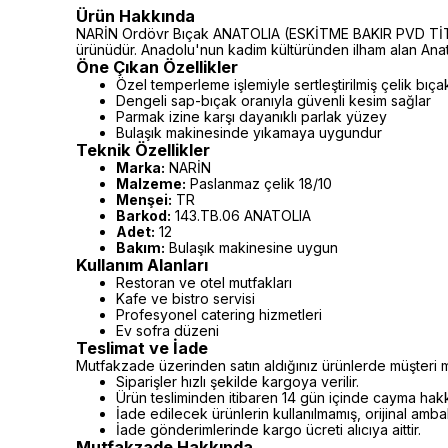
Ürün Hakkında
NARİN Ordövr Bıçak ANATOLIA (ESKİTME BAKIR PVD TİTANY
ürünüdür. Anadolu'nun kadim kültüründen ilham alan Anatol
Öne Çıkan Özellikler
Özel temperleme işlemiyle sertleştirilmiş çelik bıça
Dengeli sap-bıçak oranıyla güvenli kesim sağlar
Parmak izine karşı dayanıklı parlak yüzey
Bulaşık makinesinde yıkamaya uygundur
Teknik Özellikler
Marka:
NARİN
Malzeme:
Paslanmaz çelik 18/10
Menşei:
TR
Barkod:
143.TB.06 ANATOLIA
Adet:
12
Bakım:
Bulaşık makinesine uygun
Kullanım Alanları
Restoran ve otel mutfakları
Kafe ve bistro servisi
Profesyonel catering hizmetleri
Ev sofra düzeni
Teslimat ve İade
Mutfakzade üzerinden satın aldığınız ürünlerde müşteri m
Siparişler hızlı şekilde kargoya verilir.
Ürün tesliminden itibaren 14 gün içinde cayma hakkı 
İade edilecek ürünlerin kullanılmamış, orijinal amb
İade gönderimlerinde kargo ücreti alıcıya aittir.
Mutfakzade Hakkında