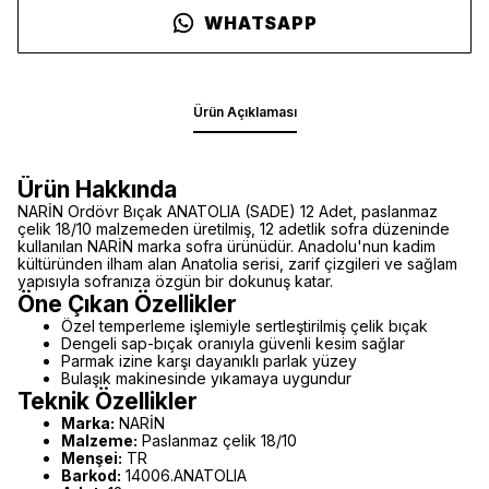
WHATSAPP
Ürün Açıklaması
Ürün Hakkında
NARİN Ordövr Bıçak ANATOLIA (SADE) 12 Adet, paslanmaz
çelik 18/10 malzemeden üretilmiş, 12 adetlik sofra düzeninde
kullanılan NARİN marka sofra ürünüdür. Anadolu'nun kadim
kültüründen ilham alan Anatolia serisi, zarif çizgileri ve sağlam
yapısıyla sofranıza özgün bir dokunuş katar.
Öne Çıkan Özellikler
Özel temperleme işlemiyle sertleştirilmiş çelik bıçak
Dengeli sap-bıçak oranıyla güvenli kesim sağlar
Parmak izine karşı dayanıklı parlak yüzey
Bulaşık makinesinde yıkamaya uygundur
Teknik Özellikler
Marka:
NARİN
Malzeme:
Paslanmaz çelik 18/10
Menşei:
TR
Barkod:
14006.ANATOLIA