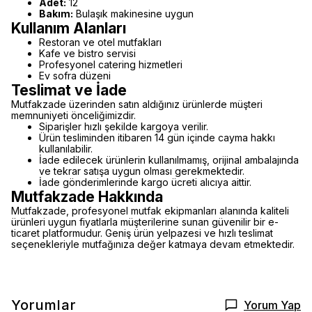
Adet:
12
Bakım:
Bulaşık makinesine uygun
Kullanım Alanları
Restoran ve otel mutfakları
Kafe ve bistro servisi
Profesyonel catering hizmetleri
Ev sofra düzeni
Teslimat ve İade
Mutfakzade üzerinden satın aldığınız ürünlerde müşteri
memnuniyeti önceliğimizdir.
Siparişler hızlı şekilde kargoya verilir.
Ürün tesliminden itibaren 14 gün içinde cayma hakkı
kullanılabilir.
İade edilecek ürünlerin kullanılmamış, orijinal ambalajında
ve tekrar satışa uygun olması gerekmektedir.
İade gönderimlerinde kargo ücreti alıcıya aittir.
Mutfakzade Hakkında
Mutfakzade, profesyonel mutfak ekipmanları alanında kaliteli
ürünleri uygun fiyatlarla müşterilerine sunan güvenilir bir e-
ticaret platformudur. Geniş ürün yelpazesi ve hızlı teslimat
seçenekleriyle mutfağınıza değer katmaya devam etmektedir.
Yorumlar
Yorum Yap