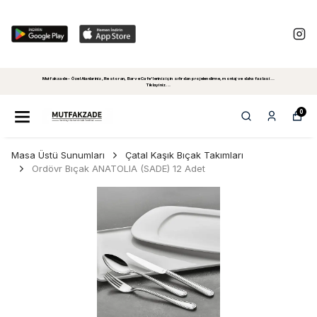
Mutfakzade - Özel Alanlariniz, Restoran, Bar ve Cafe'leriniz için sıfırdan projelendirme, montaj ve daha fazlasi...
Tiklayiniz...
0
Masa Üstü Sunumları
Çatal Kaşık Bıçak Takımları
Ordövr Bıçak ANATOLIA (SADE) 12 Adet