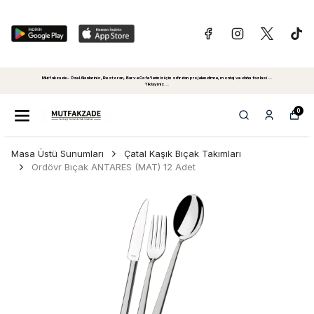
Mutfakzade - Özel Alanlariniz, Restoran, Bar ve Cafe'leriniz için sıfırdan projelendirme, montaj ve daha fazlasi...
Tiklayiniz...
0
Masa Üstü Sunumları
Çatal Kaşık Bıçak Takımları
Ordövr Bıçak ANTARES (MAT) 12 Adet