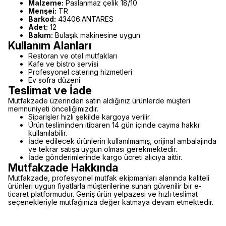
Malzeme:
Paslanmaz çelik 18/10
Menşei:
TR
Barkod:
43406.ANTARES
Adet:
12
Bakım:
Bulaşık makinesine uygun
Kullanım Alanları
Restoran ve otel mutfakları
Kafe ve bistro servisi
Profesyonel catering hizmetleri
Ev sofra düzeni
Teslimat ve İade
Mutfakzade üzerinden satın aldığınız ürünlerde müşteri
memnuniyeti önceliğimizdir.
Siparişler hızlı şekilde kargoya verilir.
Ürün tesliminden itibaren 14 gün içinde cayma hakkı
kullanılabilir.
İade edilecek ürünlerin kullanılmamış, orijinal ambalajında
ve tekrar satışa uygun olması gerekmektedir.
İade gönderimlerinde kargo ücreti alıcıya aittir.
Mutfakzade Hakkında
Mutfakzade, profesyonel mutfak ekipmanları alanında kaliteli
ürünleri uygun fiyatlarla müşterilerine sunan güvenilir bir e-
ticaret platformudur. Geniş ürün yelpazesi ve hızlı teslimat
seçenekleriyle mutfağınıza değer katmaya devam etmektedir.