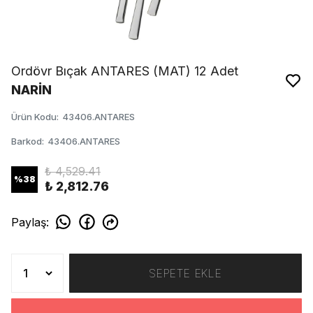
Ordövr Bıçak ANTARES (MAT) 12 Adet
NARİN
Ürün Kodu
:
43406.ANTARES
Barkod
:
43406.ANTARES
₺ 4,529.41
%
38
₺ 2,812.76
Paylaş
:
SEPETE EKLE