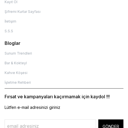
Kayıt Ol
Şifremi Kurtar Sayfası
İletişim
S.S.S
Bloglar
Sunum Trendleri
Bar & Kokteyl
Kahve Köşesi
İşletme Rehberi
Fırsat ve kampanyaları kaçırmamak için kaydol !!!
Lütfen e-mail adresinizi giriniz
GÖNDER