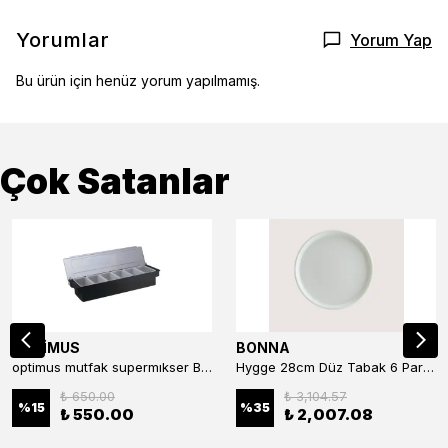
Yorumlar
Yorum Yap
Bu ürün için henüz yorum yapılmamış.
Çok Satanlar
OPTİMUS
BONNA
optimus mutfak supermıkser Bar Konteyner 6'lı 50×16×9 cm Kapaklı Polikarbon Organizer Bar & Kafe
Hygge 28cm Düz Tabak 6 Parça
₺ 650.00
₺ 3,104.57
%
15
%
35
₺ 550.00
₺ 2,007.08