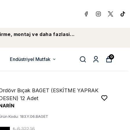
irme, montaj ve daha fazlasi...
0
Endüstriyel Mutfak
Ordövr Bıçak BAGET (ESKİTME YAPRAK
DESEN) 12 Adet
NARİN
Ürün Kodu
:
183.Y.06.BAGET
₺ 6,322.16