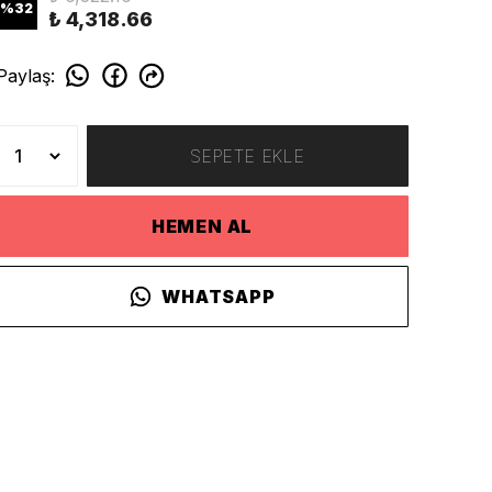
%
32
₺ 4,318.66
Paylaş
:
SEPETE EKLE
HEMEN AL
WHATSAPP