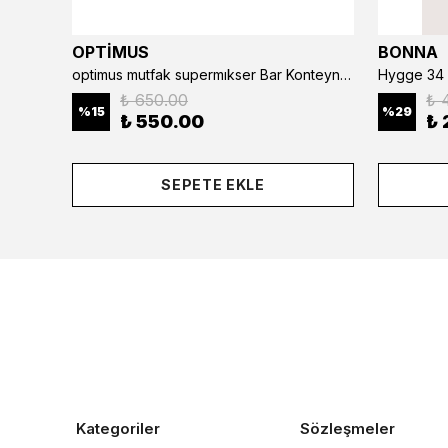
OPTİMUS
BONNA
optimus mutfak supermıkser Bar Konteyner 6'lı 50×16×9 cm Kapaklı Polikarbon Organizer Bar & Kafe
Hygge 34 
₺ 650.00
₺ 
%
15
%
29
₺ 550.00
₺ 
SEPETE EKLE
Kategoriler
Sözleşmeler