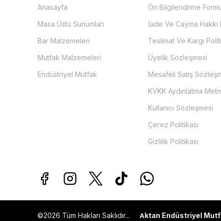
Anasayfa
Ön Bilgilendirme Form
Masa Üstü Sunumları
İade Ve Cayma Hakkı P
Bar Malzemeleri
Teslimat Ve Kargı Polit
Mutfak Malzemeleri
Üyelik Sözleşmesi
Endüstriyel Mutfak
Mesafeli Satış Sözleş
KVKK Aydınlatma Metn
Kullanıcı Sözleşmesi
Çerez Politikası
Gizlilik Politikası
©2026 Tüm Hakları Saklıdır...
ktan Endüstriyel Mutf
A