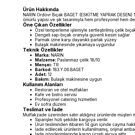
Ürün Hakkında
NARİN Ordövr Bıçak BAGET (ESKİTME YAPRAK DESEN) 12 Ad
ömürlü yapısı ve şık tasarımıyla hem profesyonel hem de e
Öne Çıkan Özellikler
Özel temperleme işlemiyle sertleştirilmiş çelik bıça
Dengeli sap-bıçak oranıyla güvenli kesim sağlar
Parmak izine karşı dayanıklı parlak yüzey
Bulaşık makinesinde yıkamaya uygundur
Teknik Özellikler
Marka:
NARİN
Malzeme:
Paslanmaz çelik 18/10
Menşei:
TR
Barkod:
183.Y.06.BAGET
Adet:
12
Bakım:
Bulaşık makinesine uygun
Kullanım Alanları
Restoran ve otel mutfakları
Kafe ve bistro servisi
Profesyonel catering hizmetleri
Ev sofra düzeni
Teslimat ve İade
Mutfakzade üzerinden satın aldığınız ürünlerde müşteri m
Siparişler hızlı şekilde kargoya verilir.
Ürün tesliminden itibaren 14 gün içinde cayma hakkı 
İade edilecek ürünlerin kullanılmamış, orijinal amb
İade gönderimlerinde kargo ücreti alıcıya aittir.