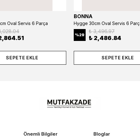
BONNA
cm Oval Servis 6 Parça
Hygge 30cm Oval Servis 6 Parç
4,028.04
₺ 3,496.97
%
29
2,864.51
₺ 2,486.84
SEPETE EKLE
SEPETE EKLE
Önemli Bilgiler
Bloglar