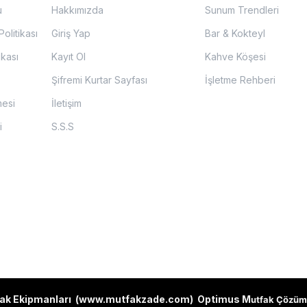
u
Hakkımızda
Sunum Trendleri
olitikası
Giriş Yap
Bar & Kokteyl
ikası
Kayıt Ol
Kahve Köşesi
Şifremi Kurtar Sayfası
İşletme Rehberi
mesi
İletişim
i
S.S.S
ak Ekipmanları (
www.mutfakzade.com
)
Optimus M
utfak Çözüm 