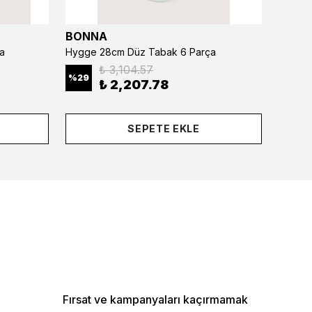
BONNA
BONN
a
Hygge 28cm Düz Tabak 6 Parça
₺ 3,104.57
%
29
%
29
₺ 2,207.78
SEPETE EKLE
Fırsat ve kampanyaları kaçırmamak