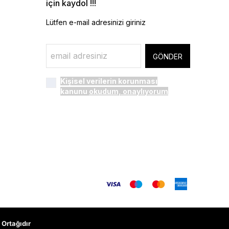
için kaydol !!!
Lütfen e-mail adresinizi giriniz
GÖNDER
Kişisel verilerin korunması
kanunu
okudum, onaylıyorum
Ortağıdır