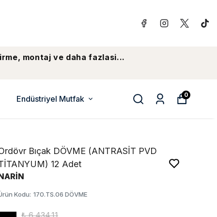
irme, montaj ve daha fazlasi...
0
Endüstriyel Mutfak
Ordövr Bıçak DÖVME (ANTRASİT PVD
TİTANYUM) 12 Adet
NARİN
Ürün Kodu
:
170.TS.06 DÖVME
₺ 6,434.11