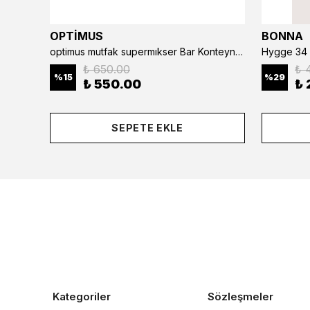
OPTİMUS
BONNA
optimus mutfak supermıkser Bar Konteyner 6'lı 50×16×9 cm Kapaklı Polikarbon Organizer Bar & Kafe
Hygge 34 
₺ 650.00
₺ 
%
15
%
29
₺ 550.00
₺ 
SEPETE EKLE
Kategoriler
Sözleşmeler