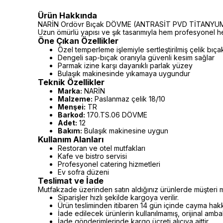
Ürün Hakkında
NARİN Ordövr Bıçak DÖVME (ANTRASİT PVD TİTANYUM) 12 A
Uzun ömürlü yapısı ve şık tasarımıyla hem profesyonel hem
Öne Çıkan Özellikler
Özel temperleme işlemiyle sertleştirilmiş çelik bıça
Dengeli sap-bıçak oranıyla güvenli kesim sağlar
Parmak izine karşı dayanıklı parlak yüzey
Bulaşık makinesinde yıkamaya uygundur
Teknik Özellikler
Marka:
NARİN
Malzeme:
Paslanmaz çelik 18/10
Menşei:
TR
Barkod:
170.TS.06 DÖVME
Adet:
12
Bakım:
Bulaşık makinesine uygun
Kullanım Alanları
Restoran ve otel mutfakları
Kafe ve bistro servisi
Profesyonel catering hizmetleri
Ev sofra düzeni
Teslimat ve İade
Mutfakzade üzerinden satın aldığınız ürünlerde müşteri m
Siparişler hızlı şekilde kargoya verilir.
Ürün tesliminden itibaren 14 gün içinde cayma hakkı 
İade edilecek ürünlerin kullanılmamış, orijinal amb
İade gönderimlerinde kargo ücreti alıcıya aittir.