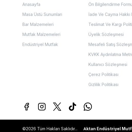
Anasayfa
Ön Bilgilendirme Form
Masa Üstü Sunumları
İade Ve Cayma Hakkı P
Bar Malzemeleri
Teslimat Ve Kargı Polit
Mutfak Malzemeleri
Üyelik Sözleşmesi
Endüstriyel Mutfak
Mesafeli Satış Sözleş
KVKK Aydınlatma Metn
Kullanıcı Sözleşmesi
Çerez Politikası
Gizlilik Politikası
©2026 Tüm Hakları Saklıdır...
ktan Endüstriyel Mutf
A