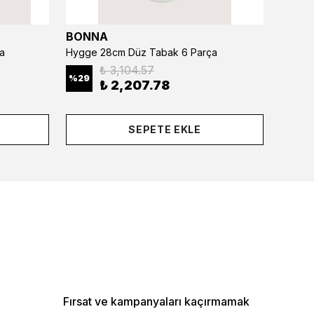
BONNA
BONN
a
Hygge 28cm Düz Tabak 6 Parça
₺ 3,104.57
%
29
%
29
₺ 2,207.78
SEPETE EKLE
Fırsat ve kampanyaları kaçırmamak