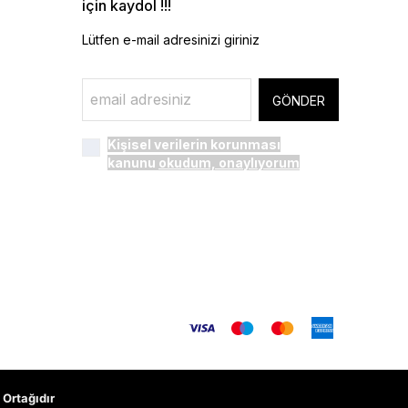
için kaydol !!!
Lütfen e-mail adresinizi giriniz
GÖNDER
Kişisel verilerin korunması
kanunu
okudum, onaylıyorum
Ortağıdır