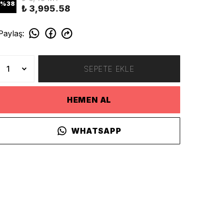
%
38
₺ 3,995.58
Paylaş
:
SEPETE EKLE
HEMEN AL
WHATSAPP