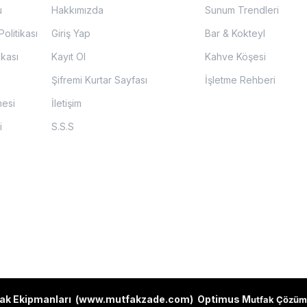
u
Hakkımızda
Sunum Trendleri
olitikası
Giriş Yap
Bar & Kokteyl
ikası
Kayıt Ol
Kahve Köşesi
Şifremi Kurtar Sayfası
İşletme Rehberi
mesi
İletişim
i
S.S.S
ak Ekipmanları (
www.mutfakzade.com
)
Optimus M
utfak Çözüm 