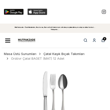
Mutfakzade - Özel Alanlariniz, Restoran, Bar ve Cafe'leriniz için sıfırdan projelendirme, montaj ve daha fazlasi...
Tiklayiniz...
0
Masa Üstü Sunumları
Çatal Kaşık Bıçak Takımları
Ordövr Çatal BAGET (MAT) 12 Adet