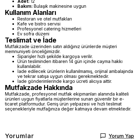
Adet:
12
Bakım:
Bulaşık makinesine uygun
Kullanım Alanları
Restoran ve otel mutfakları
Kafe ve bistro servisi
Profesyonel catering hizmetleri
Ev sofra düzeni
Teslimat ve İade
Mutfakzade üzerinden satın aldığınız ürünlerde müşteri
memnuniyeti önceliğimizdir.
Siparişler hızlı şekilde kargoya verilir.
Ürün tesliminden itibaren 14 gün içinde cayma hakkı
kullanılabilir.
İade edilecek ürünlerin kullanılmamış, orijinal ambalajında
ve tekrar satışa uygun olması gerekmektedir.
İade gönderimlerinde kargo ücreti alıcıya aittir.
Mutfakzade Hakkında
Mutfakzade, profesyonel mutfak ekipmanları alanında kaliteli
ürünleri uygun fiyatlarla müşterilerine sunan güvenilir bir e-
ticaret platformudur. Geniş ürün yelpazesi ve hızlı teslimat
seçenekleriyle mutfağınıza değer katmaya devam etmektedir.
Yorumlar
Yorum Yap