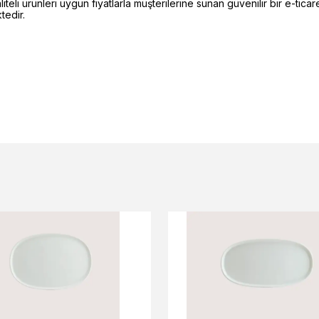
li ürünleri uygun fiyatlarla müşterilerine sunan güvenilir bir e-ticare
edir.