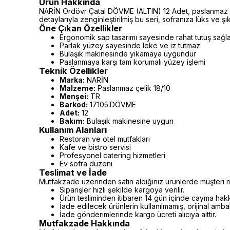
Ürün Hakkında
NARİN Ordövr Çatal DÖVME (ALTIN) 12 Adet, paslanmaz çe
detaylarıyla zenginleştirilmiş bu seri, sofranıza lüks ve şık
Öne Çıkan Özellikler
Ergonomik sap tasarımı sayesinde rahat tutuş sağl
Parlak yüzey sayesinde leke ve iz tutmaz
Bulaşık makinesinde yıkamaya uygundur
Paslanmaya karşı tam korumalı yüzey işlemi
Teknik Özellikler
Marka:
NARİN
Malzeme:
Paslanmaz çelik 18/10
Menşei:
TR
Barkod:
17105.DÖVME
Adet:
12
Bakım:
Bulaşık makinesine uygun
Kullanım Alanları
Restoran ve otel mutfakları
Kafe ve bistro servisi
Profesyonel catering hizmetleri
Ev sofra düzeni
Teslimat ve İade
Mutfakzade üzerinden satın aldığınız ürünlerde müşteri m
Siparişler hızlı şekilde kargoya verilir.
Ürün tesliminden itibaren 14 gün içinde cayma hakkı 
İade edilecek ürünlerin kullanılmamış, orijinal amb
İade gönderimlerinde kargo ücreti alıcıya aittir.
Mutfakzade Hakkında