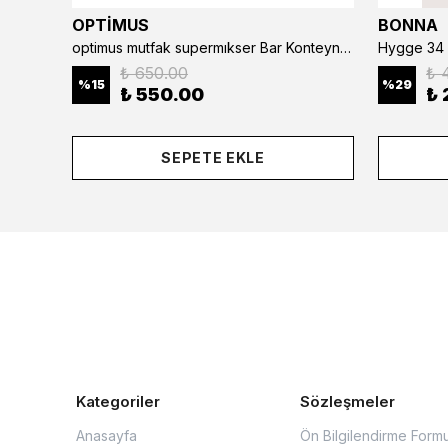
OPTİMUS
BONNA
optimus mutfak supermıkser Bar Konteyner 6'lı 50×16×9 cm Kapaklı Polikarbon Organizer Bar & Kafe
Hygge 34 
₺ 650.00
₺ 
%
15
%
29
₺ 550.00
₺ 
SEPETE EKLE
Kategoriler
Sözleşmeler
Anasayfa
Ön Bilgilendirme Form