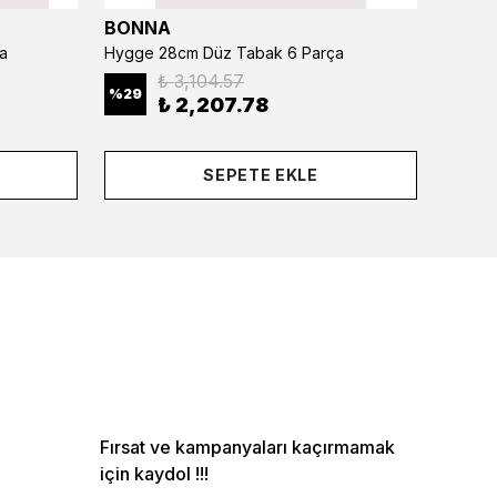
BONNA
BONN
a
Hygge 28cm Düz Tabak 6 Parça
₺ 3,104.57
%
29
%
29
₺ 2,207.78
SEPETE EKLE
Fırsat ve kampanyaları kaçırmamak
için kaydol !!!