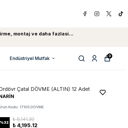
irme, montaj ve daha fazlasi...
0
Endüstriyel Mutfak
Ordövr Çatal DÖVME (ALTIN) 12 Adet
NARİN
Ürün Kodu
:
17105.DÖVME
₺ 6,141.30
%
32
₺ 4,195.12