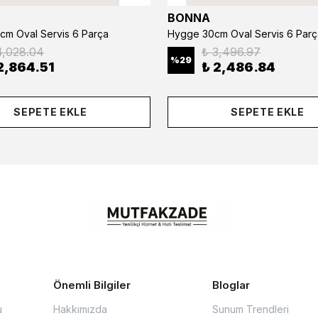
BONNA
cm Oval Servis 6 Parça
Hygge 30cm Oval Servis 6 Parç
4,028.04
₺ 3,496.97
%
29
2,864.51
₺ 2,486.84
SEPETE EKLE
SEPETE EKLE
Önemli Bilgiler
Bloglar
u
Hakkımızda
Sunum Trendleri