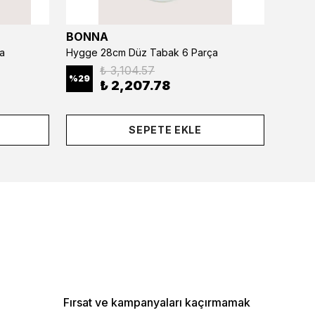
BONNA
BONN
a
Hygge 28cm Düz Tabak 6 Parça
₺ 3,104.57
%
29
%
29
₺ 2,207.78
SEPETE EKLE
Fırsat ve kampanyaları kaçırmamak