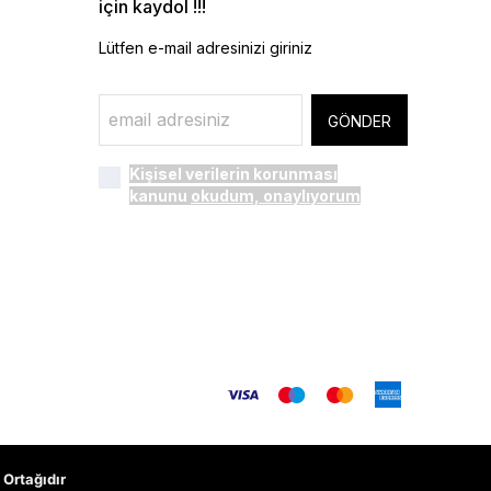
için kaydol !!!
Lütfen e-mail adresinizi giriniz
GÖNDER
Kişisel verilerin korunması
kanunu
okudum, onaylıyorum
Ortağıdır