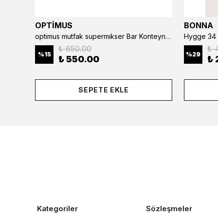
OPTİMUS
BONNA
optimus mutfak supermıkser Bar Konteyner 6'lı 50×16×9 cm Kapaklı Polikarbon Organizer Bar & Kafe
Hygge 34 
₺ 650.00
₺ 
%
15
%
29
₺ 550.00
₺ 
SEPETE EKLE
Kategoriler
Sözleşmeler