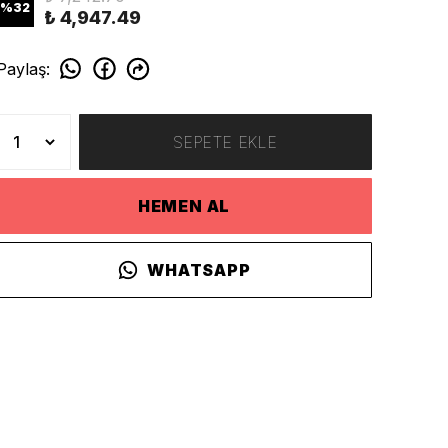
%
32
₺ 4,947.49
Paylaş
:
SEPETE EKLE
HEMEN AL
WHATSAPP