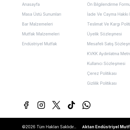
Anasayfa
Ön Bilgilendirme Form
Masa Üstü Sunumları
İade Ve Cayma Hakkı P
Bar Malzemeleri
Teslimat Ve Kargı Polit
Mutfak Malzemeleri
Üyelik Sözleşmesi
Endüstriyel Mutfak
Mesafeli Satış Sözleş
KVKK Aydınlatma Metn
Kullanıcı Sözleşmesi
Çerez Politikası
Gizlilik Politikası
©2026 Tüm Hakları Saklıdır...
ktan Endüstriyel Mutf
A