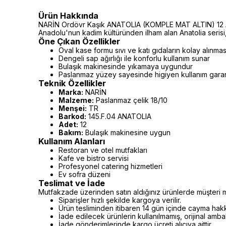
Ürün Hakkında
NARİN Ordövr Kaşık ANATOLIA (KOMPLE MAT ALTIN) 12 Ade
Anadolu'nun kadim kültüründen ilham alan Anatolia serisi,
Öne Çıkan Özellikler
Oval kase formu sıvı ve katı gıdaların kolay alınmas
Dengeli sap ağırlığı ile konforlu kullanım sunar
Bulaşık makinesinde yıkamaya uygundur
Paslanmaz yüzey sayesinde higiyen kullanım garan
Teknik Özellikler
Marka:
NARİN
Malzeme:
Paslanmaz çelik 18/10
Menşei:
TR
Barkod:
145.F.04 ANATOLIA
Adet:
12
Bakım:
Bulaşık makinesine uygun
Kullanım Alanları
Restoran ve otel mutfakları
Kafe ve bistro servisi
Profesyonel catering hizmetleri
Ev sofra düzeni
Teslimat ve İade
Mutfakzade üzerinden satın aldığınız ürünlerde müşteri m
Siparişler hızlı şekilde kargoya verilir.
Ürün tesliminden itibaren 14 gün içinde cayma hakkı 
İade edilecek ürünlerin kullanılmamış, orijinal amb
İade gönderimlerinde kargo ücreti alıcıya aittir.