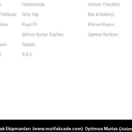
u
Hakkımızda
Sunum Trendleri
olitikası
Giriş Yap
Bar & Kokteyl
ikası
Kayıt Ol
Kahve Köşesi
Şifremi Kurtar Sayfası
İşletme Rehberi
mesi
İletişim
i
S.S.S
ak Ekipmanları (
www.mutfakzade.com
)
Optimus M
utfak Çözüm 