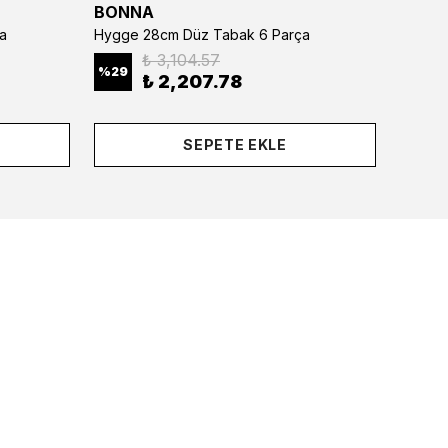
BONNA
BONN
a
Hygge 28cm Düz Tabak 6 Parça
₺ 3,104.57
%
29
%
29
₺ 2,207.78
SEPETE EKLE