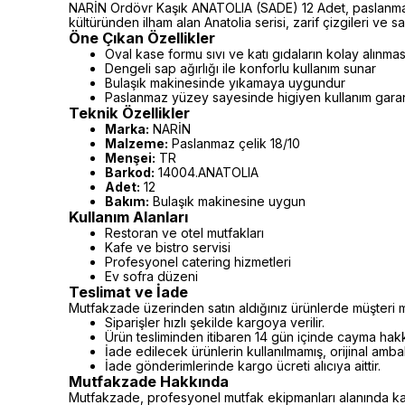
NARİN Ordövr Kaşık ANATOLIA (SADE) 12 Adet, paslanmaz 
kültüründen ilham alan Anatolia serisi, zarif çizgileri ve
Öne Çıkan Özellikler
Oval kase formu sıvı ve katı gıdaların kolay alınmas
Dengeli sap ağırlığı ile konforlu kullanım sunar
Bulaşık makinesinde yıkamaya uygundur
Paslanmaz yüzey sayesinde higiyen kullanım garan
Teknik Özellikler
Marka:
NARİN
Malzeme:
Paslanmaz çelik 18/10
Menşei:
TR
Barkod:
14004.ANATOLIA
Adet:
12
Bakım:
Bulaşık makinesine uygun
Kullanım Alanları
Restoran ve otel mutfakları
Kafe ve bistro servisi
Profesyonel catering hizmetleri
Ev sofra düzeni
Teslimat ve İade
Mutfakzade üzerinden satın aldığınız ürünlerde müşteri m
Siparişler hızlı şekilde kargoya verilir.
Ürün tesliminden itibaren 14 gün içinde cayma hakkı 
İade edilecek ürünlerin kullanılmamış, orijinal amb
İade gönderimlerinde kargo ücreti alıcıya aittir.
Mutfakzade Hakkında
Mutfakzade, profesyonel mutfak ekipmanları alanında kalite