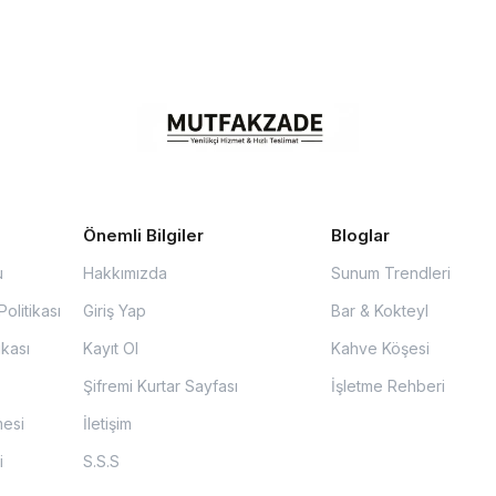
Önemli Bilgiler
Bloglar
u
Hakkımızda
Sunum Trendleri
olitikası
Giriş Yap
Bar & Kokteyl
ikası
Kayıt Ol
Kahve Köşesi
Şifremi Kurtar Sayfası
İşletme Rehberi
mesi
İletişim
i
S.S.S