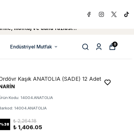
irme, montaj ve daha fazlasi...
0
Endüstriyel Mutfak
Ordövr Kaşık ANATOLIA (SADE) 12 Adet
NARİN
Ürün Kodu
:
14004.ANATOLIA
Barkod
:
14004.ANATOLIA
₺ 2,264.18
%
38
₺ 1,406.05