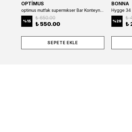
OPTİMUS
BONNA
optimus mutfak supermıkser Bar Konteyner 6'lı 50×16×9 cm Kapaklı Polikarbon Organizer Bar & Kafe
Hygge 34 
₺ 650.00
₺ 
%
15
%
29
₺ 550.00
₺ 
SEPETE EKLE