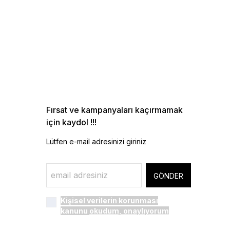
Fırsat ve kampanyaları kaçırmamak
için kaydol !!!
Lütfen e-mail adresinizi giriniz
GÖNDER
Kişisel verilerin korunması
kanunu
okudum, onaylıyorum