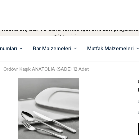
 Restoran, Bar ve Cafe'leriniz için sıfırdan projelend
Tiklayiniz...
numları
Bar Malzemeleri
Mutfak Malzemeleri
Ordövr Kaşık ANATOLIA (SADE) 12 Adet