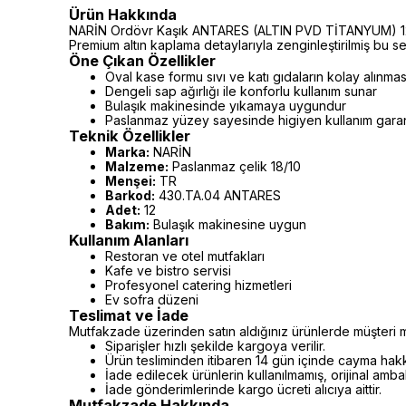
Ürün Hakkında
NARİN Ordövr Kaşık ANTARES (ALTIN PVD TİTANYUM) 12 Ad
Premium altın kaplama detaylarıyla zenginleştirilmiş bu seri
Öne Çıkan Özellikler
Oval kase formu sıvı ve katı gıdaların kolay alınmas
Dengeli sap ağırlığı ile konforlu kullanım sunar
Bulaşık makinesinde yıkamaya uygundur
Paslanmaz yüzey sayesinde higiyen kullanım garan
Teknik Özellikler
Marka:
NARİN
Malzeme:
Paslanmaz çelik 18/10
Menşei:
TR
Barkod:
430.TA.04 ANTARES
Adet:
12
Bakım:
Bulaşık makinesine uygun
Kullanım Alanları
Restoran ve otel mutfakları
Kafe ve bistro servisi
Profesyonel catering hizmetleri
Ev sofra düzeni
Teslimat ve İade
Mutfakzade üzerinden satın aldığınız ürünlerde müşteri m
Siparişler hızlı şekilde kargoya verilir.
Ürün tesliminden itibaren 14 gün içinde cayma hakkı 
İade edilecek ürünlerin kullanılmamış, orijinal amb
İade gönderimlerinde kargo ücreti alıcıya aittir.
Mutfakzade Hakkında