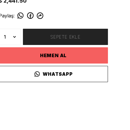
₺ 2,441.50
Paylaş
:
SEPETE EKLE
HEMEN AL
WHATSAPP