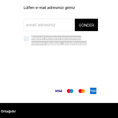
Lütfen e-mail adresinizi giriniz
GÖNDER
Kişisel verilerin korunması
kanunu
okudum, onaylıyorum
Ortağıdır