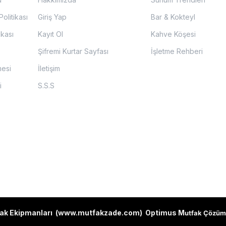
olitikası
Giriş Yap
Bar & Kokteyl
ikası
Kayıt Ol
Kahve Köşesi
Şifremi Kurtar Sayfası
İşletme Rehberi
mesi
İletişim
i
S.S.S
ak Ekipmanları (
www.mutfakzade.com
)
Optimus M
utfak Çözüm 