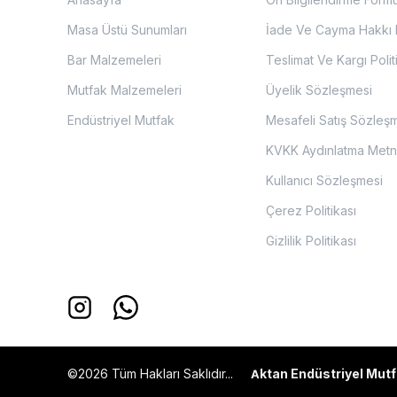
Masa Üstü Sunumları
İade Ve Cayma Hakkı P
Bar Malzemeleri
Teslimat Ve Kargı Polit
Mutfak Malzemeleri
Üyelik Sözleşmesi
Endüstriyel Mutfak
Mesafeli Satış Sözleş
KVKK Aydınlatma Metn
Kullanıcı Sözleşmesi
Çerez Politikası
Gizlilik Politikası
©2026 Tüm Hakları Saklıdır...
ktan Endüstriyel Mutf
A