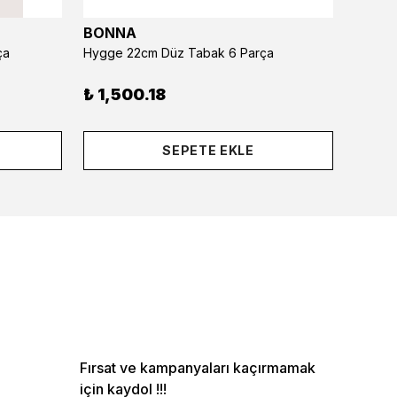
BONNA
BONN
ça
Hygge 22cm Düz Tabak 6 Parça
₺ 1,500.18
₺ 2,
SEPETE EKLE
Fırsat ve kampanyaları kaçırmamak
için kaydol !!!