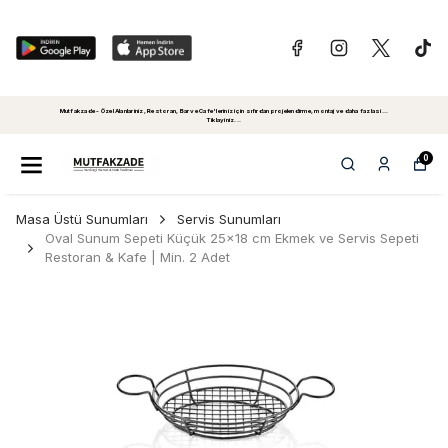
Mutfakzade - Özel Alanlariniz, Restoran, Bar ve Cafe'leriniz için sıfırdan projelendirme, montaj ve daha fazlasi...
Tiklayiniz...
0
Masa Üstü Sunumları
Servis Sunumları
Oval Sunum Sepeti Küçük 25x18 cm Ekmek ve Servis Sepeti
Restoran & Kafe | Min. 2 Adet