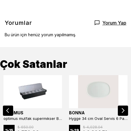
Yorumlar
Yorum Yap
Bu ürün için henüz yorum yapılmamış.
Çok Satanlar
OPTİMUS
BONNA
optimus mutfak supermıkser Bar Konteyner 6'lı 50×16×9 cm Kapaklı Polikarbon Organizer Bar & Kafe
Hygge 34 cm Oval Servis 6 Parça
₺ 650.00
₺ 4,028.04
%
15
%
29