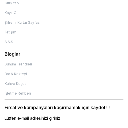
Giriş Yap
Kayıt Ol
Şifremi Kurtar Sayfası
İletişim
S.S.S
Bloglar
Sunum Trendleri
Bar & Kokteyl
Kahve Köşesi
İşletme Rehberi
Fırsat ve kampanyaları kaçırmamak için kaydol !!!
Lütfen e-mail adresinizi giriniz