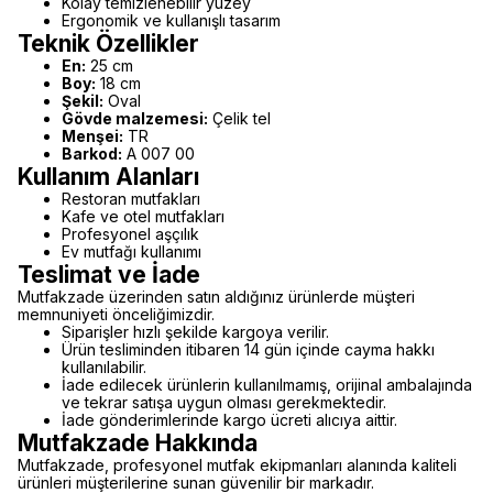
Kolay temizlenebilir yüzey
Ergonomik ve kullanışlı tasarım
Teknik Özellikler
En:
25 cm
Boy:
18 cm
Şekil:
Oval
Gövde malzemesi:
Çelik tel
Menşei:
TR
Barkod:
A 007 00
Kullanım Alanları
Restoran mutfakları
Kafe ve otel mutfakları
Profesyonel aşçılık
Ev mutfağı kullanımı
Teslimat ve İade
Mutfakzade üzerinden satın aldığınız ürünlerde müşteri
memnuniyeti önceliğimizdir.
Siparişler hızlı şekilde kargoya verilir.
Ürün tesliminden itibaren 14 gün içinde cayma hakkı
kullanılabilir.
İade edilecek ürünlerin kullanılmamış, orijinal ambalajında
ve tekrar satışa uygun olması gerekmektedir.
İade gönderimlerinde kargo ücreti alıcıya aittir.
Mutfakzade Hakkında
Mutfakzade, profesyonel mutfak ekipmanları alanında kaliteli
ürünleri müşterilerine sunan güvenilir bir markadır.