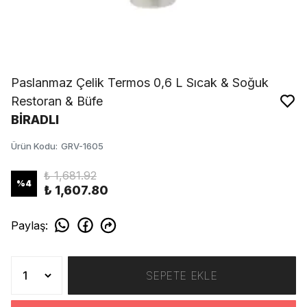
Paslanmaz Çelik Termos 0,6 L Sıcak & Soğuk
Restoran & Büfe
BİRADLI
Ürün Kodu
:
GRV-1605
₺ 1,681.92
%
4
₺ 1,607.80
Paylaş
:
SEPETE EKLE