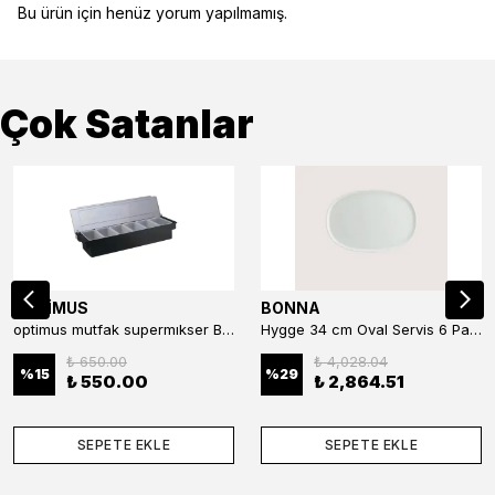
Bu ürün için henüz yorum yapılmamış.
Çok Satanlar
OPTİMUS
BONNA
optimus mutfak supermıkser Bar Konteyner 6'lı 50×16×9 cm Kapaklı Polikarbon Organizer Bar & Kafe
Hygge 34 cm Oval Servis 6 Parça
₺ 650.00
₺ 4,028.04
%
15
%
29
₺ 550.00
₺ 2,864.51
SEPETE EKLE
SEPETE EKLE