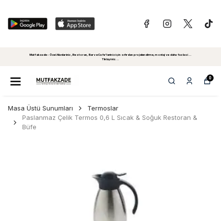
Mutfakzade - Özel Alanlariniz, Restoran, Bar ve Cafe'leriniz için sıfırdan projelendirme, montaj ve daha fazlasi...
Tiklayiniz...
0
Masa Üstü Sunumları
Termoslar
Paslanmaz Çelik Termos 0,6 L Sıcak & Soğuk Restoran &
Büfe