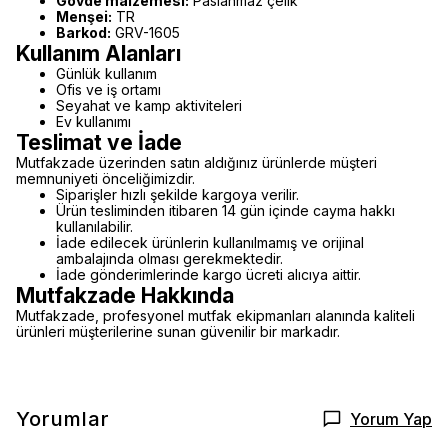
Gövde malzemesi:
Paslanmaz çelik
Menşei:
TR
Barkod:
GRV-1605
Kullanım Alanları
Günlük kullanım
Ofis ve iş ortamı
Seyahat ve kamp aktiviteleri
Ev kullanımı
Teslimat ve İade
Mutfakzade üzerinden satın aldığınız ürünlerde müşteri
memnuniyeti önceliğimizdir.
Siparişler hızlı şekilde kargoya verilir.
Ürün tesliminden itibaren 14 gün içinde cayma hakkı
kullanılabilir.
İade edilecek ürünlerin kullanılmamış ve orijinal
ambalajında olması gerekmektedir.
İade gönderimlerinde kargo ücreti alıcıya aittir.
Mutfakzade Hakkında
Mutfakzade, profesyonel mutfak ekipmanları alanında kaliteli
ürünleri müşterilerine sunan güvenilir bir markadır.
Yorumlar
Yorum Yap