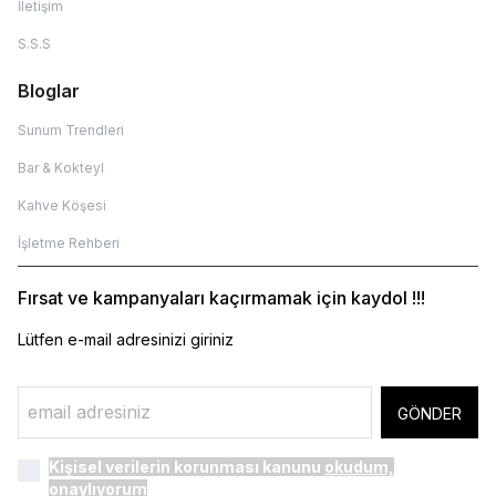
İletişim
S.S.S
Bloglar
Sunum Trendleri
Bar & Kokteyl
Kahve Köşesi
İşletme Rehberi
Fırsat ve kampanyaları kaçırmamak için kaydol !!!
Lütfen e-mail adresinizi giriniz
GÖNDER
Kişisel verilerin korunması kanunu
okudum,
onaylıyorum