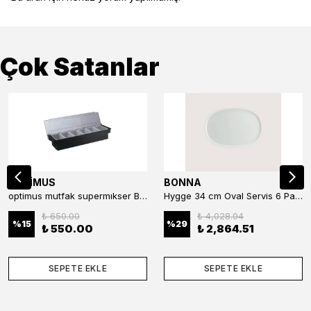
Çok Satanlar
OPTİMUS
BONNA
optimus mutfak supermıkser Bar Konteyner 6'lı 50×16×9 cm Kapaklı Polikarbon Organizer Bar & Kafe
Hygge 34 cm Oval Servis 6 Parça
₺ 650.00
₺ 4,028.04
%
15
%
29
₺ 550.00
₺ 2,864.51
SEPETE EKLE
SEPETE EKLE