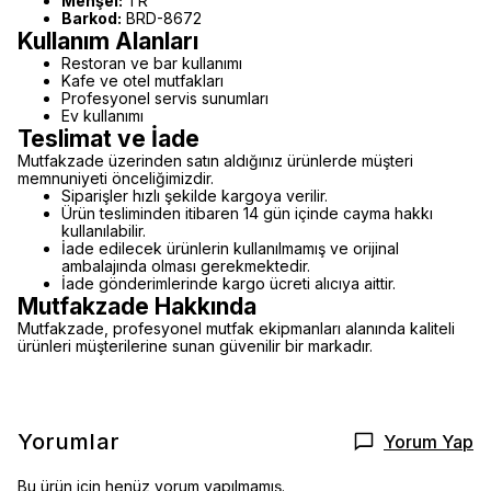
Menşei:
TR
Barkod:
BRD-8672
Kullanım Alanları
Restoran ve bar kullanımı
Kafe ve otel mutfakları
Profesyonel servis sunumları
Ev kullanımı
Teslimat ve İade
Mutfakzade üzerinden satın aldığınız ürünlerde müşteri
memnuniyeti önceliğimizdir.
Siparişler hızlı şekilde kargoya verilir.
Ürün tesliminden itibaren 14 gün içinde cayma hakkı
kullanılabilir.
İade edilecek ürünlerin kullanılmamış ve orijinal
ambalajında olması gerekmektedir.
İade gönderimlerinde kargo ücreti alıcıya aittir.
Mutfakzade Hakkında
Mutfakzade, profesyonel mutfak ekipmanları alanında kaliteli
ürünleri müşterilerine sunan güvenilir bir markadır.
Yorumlar
Yorum Yap
Bu ürün için henüz yorum yapılmamış.