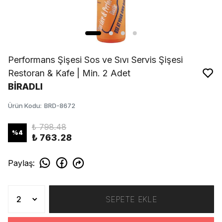
Performans Şişesi Sos ve Sıvı Servis Şişesi
Restoran & Kafe | Min. 2 Adet
BİRADLI
Ürün Kodu
:
BRD-8672
₺ 798.48
%
4
₺ 763.28
Paylaş
:
SEPETE EKLE