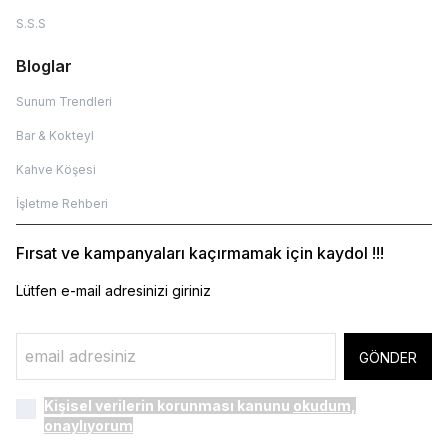
S.S.S
Bloglar
Sunum Trendleri
Bar & Kokteyl
Kahve Köşesi
İşletme Rehberi
Fırsat ve kampanyaları kaçırmamak için kaydol !!!
Lütfen e-mail adresinizi giriniz
GÖNDER
Kişisel verilerin korunması kanunu
okudum,
onaylıyorum