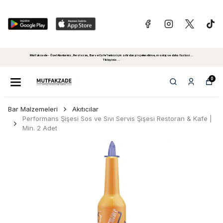
Mutfakzade - Özel Alanlariniz, Restoran, Bar ve Cafe'leriniz için sıfırdan projelendirme, montaj ve daha fazlasi...
Tiklayiniz...
0
Bar Malzemeleri
Akıtıcılar
Performans Şişesi Sos ve Sıvı Servis Şişesi Restoran & Kafe |
Min. 2 Adet